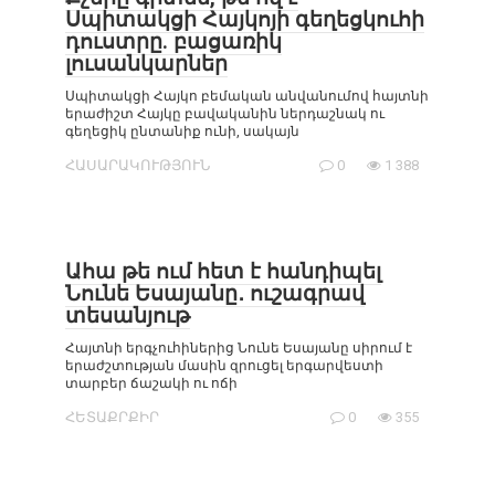
Սպիտակցի Հայկոյի գեղեցկուհի
դուստրը. բացառիկ
լուսանկարներ
Սպիտակցի Հայկո բեմական անվանումով հայտնի
երաժիշտ Հայկը բավականին ներդաշնակ ու
գեղեցիկ ընտանիք ունի, սակայն
ՀԱՍԱՐԱԿՈՒԹՅՈՒՆ
0
1 388
Ահա թե ում հետ է հանդիպել
Նունե Եսայանը․ ուշագրավ
տեսանյութ
Հայտնի երգչուհիներից Նունե Եսայանը սիրում է
երաժշտության մասին զրուցել երգարվեստի
տարբեր ճաշակի ու ոճի
ՀԵՏԱՔՐՔԻՐ
0
355