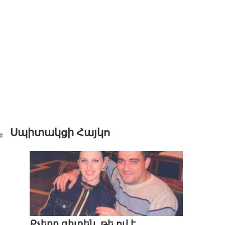
Սպիտակցի Հայկո
Քչերը գիտեն, թե ով է