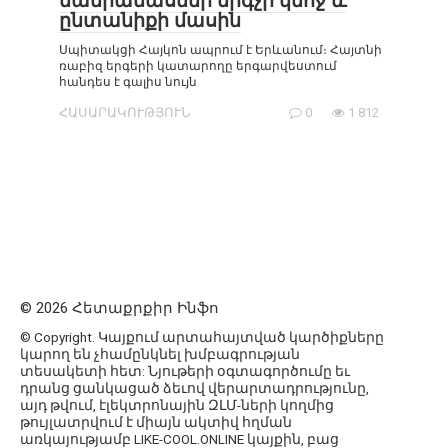
մանրամասներ երգչի կնոջ և
ընտանիքի մասին
Սպիտակցի Հայկոն ապրում է Երևանում։ Հայտնի
ռաբիզ երգերի կատարողը երգարվեստում
հանդես է գալիս նույն
ՀԱՍԱՐԱԿՈՒԹՅՈՒՆ
0
1 812
© 2026 Հետաքրքիր Ինֆո
© Copyright. Կայքում արտահայտված կարծիքները
կարող են չհամընկնել խմբագրության
տեսակետի հետ: Նյութերի օգտագործումը եւ
դրանց ցանկացած ձեւով վերարտադրությունը,
այդ թվում, էլեկտրոնային ԶԼՄ-ների կողմից
թույլատրվում է միայն ակտիվ հղման
առկայությամբ LIKE-COOL.ONLINE կայքին, բաց