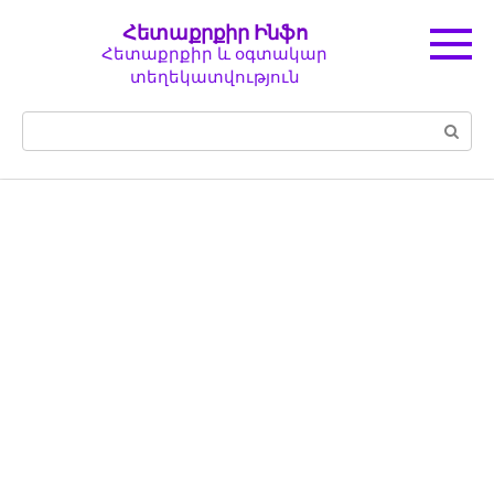
Перейти
Հետաքրքիր Ինֆո
к
Հետաքրքիր և օգտակար
контенту
տեղեկատվություն
Поиск: