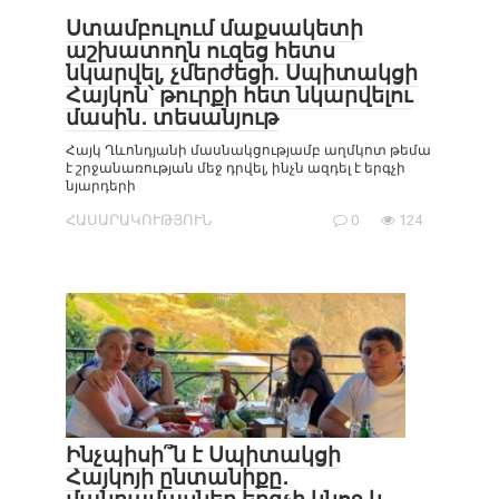
Ստամբուլում մաքսակետի
աշխատողն ուզեց հետս
նկարվել, չմերժեցի. Սպիտակցի
Հայկոն՝ թուրքի հետ նկարվելու
մասին․ տեսանյութ
Հայկ Ղևոնդյանի մասնակցությամբ աղմկոտ թեմա
է շրջանառության մեջ դրվել, ինչն ազդել է երգչի
նյարդերի
ՀԱՍԱՐԱԿՈՒԹՅՈՒՆ
0
124
Ինչպիսի՞ն է Սպիտակցի
Հայկոյի ընտանիքը․