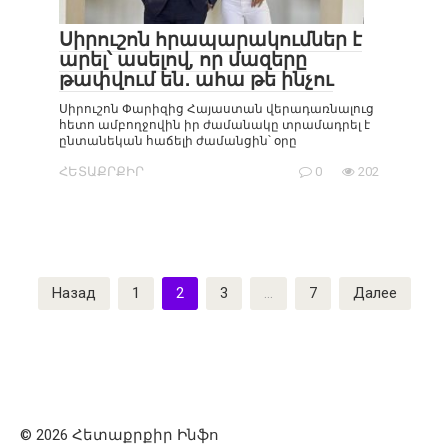
Սիրուշոն հրապարակումներ է
արել՝ ասելով, որ մազերը
թափվում են․ ահա թե ինչու
Սիրուշոն Փարիզից Հայաստան վերադառնալուց
հետո ամբողջովին իր ժամանակը տրամադրել է
ընտանեկան հաճելի ժամանցին՝ օրը
ՀԵՏԱՔՐՔԻՐ
0
202
Пагинация
Назад
1
2
3
…
7
Далее
записей
© 2026 Հետաքրքիր Ինֆո