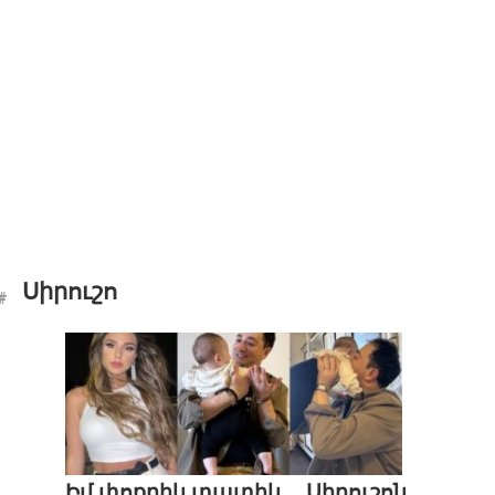
Սիրուշո
Իմ փոքրիկ տատիկ․․․ Սիրուշոն