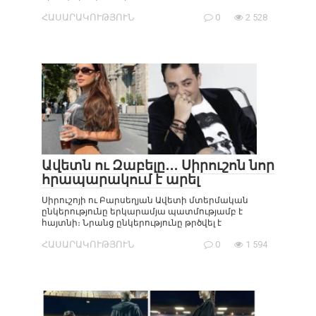
ՀԱՍԱՐԱԿՈՒԹՅՈՒՆ
0
2 528
Ավետն ու Զաբելը․․․ Սիրուշոն նոր
հրապարակում է արել
Սիրուշոյի ու Բարսեղյան Ավետի մտերմական
ընկերությունը երկարամյա պատմությամբ է
հայտնի։ Նրանց ընկերությունը թրծվել է
ՀԱՍԱՐԱԿՈՒԹՅՈՒՆ
0
1 594