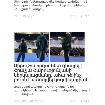
Սիրուշոն ընկերության մեջ հավատարիմներից է։
Նա որքան խնամքով ընտրում է իր ընկերներին,
նույնքան խնամքով
ՀԵՏԱՔՐՔԻՐ
0
727
Սիրուշոն որդու հետ գնացել է
Հրաչյա Հարությունյանի
ներկայացմանը․ ահա թե ինչ
բուռն է ստացվել կուլմինացիան
Արվեստով ապրող ու շնչող Սիրուշոն իր
զավակներին ևս արվեստով հագեցած միջավայր է
ապահովում։ Նա
ՀԱՍԱՐԱԿՈՒԹՅՈՒՆ
0
915