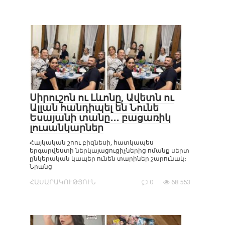
Սիրուշոն ու Լևոնը, Ավետն ու
Ալլան հանդիպել են Նունե
Եսայանի տանը․․․ բացառիկ
լուսանկարներ
Հայկական շոու բիզնեսի, հատկապես
երգարվեստի ներկայացուցիչներից ոմանք սերտ
ընկերական կապեր ունեն տարիներ շարունակ։
Նրանց
ՀԱՍԱՐԱԿՈՒԹՅՈՒՆ
0
68 553