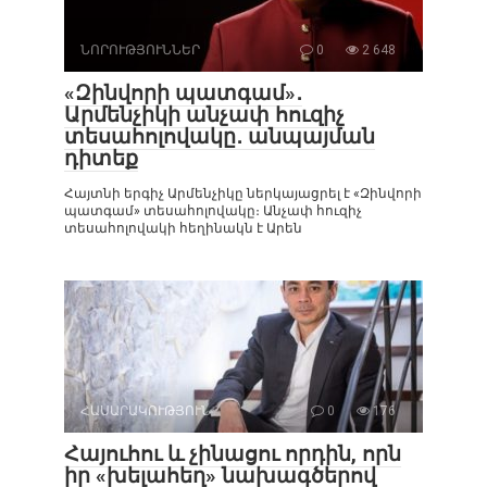
ՆՈՐՈՒԹՅՈՒՆՆԵՐ
0
2 648
«Զինվորի պատգամ»․
Արմենչիկի անչափ հուզիչ
տեսահոլովակը․ անպայման
դիտեք
Հայտնի երգիչ Արմենչիկը ներկայացրել է «Զինվորի
պատգամ» տեսահոլովակը։ Անչափ հուզիչ
տեսահոլովակի հեղինակն է Արեն
ՀԱՍԱՐԱԿՈՒԹՅՈՒՆ
0
176
Հայուհու և չինացու որդին, որն
իր «խելահեղ» նախագծերով