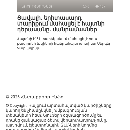
ՆՈՐՈՒԹՅՈՒՆՆԵՐ
0
467
Ցավալի․ երիտասարդ
տարիքում մահացել է հայտնի
դերասանը․ մանրամասներ
Հայտնի է՝ 51 տարեկանում մահացել է ռուս
թատրոնի և կինոյի հանրահայտ արտիստ Սերգեյ
Կարյակինը։
© 2026 Հետաքրքիր Ինֆո
© Copyright. Կայքում արտահայտված կարծիքները
կարող են չհամընկնել խմբագրության
տեսակետի հետ: Նյութերի օգտագործումը եւ
դրանց ցանկացած ձեւով վերարտադրությունը,
այդ թվում, էլեկտրոնային ԶԼՄ-ների կողմից