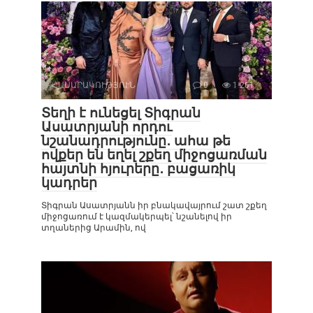
ՀԱՍԱՐԱԿՈՒԹՅՈՒՆ
0
1 251
Տեղի է ունեցել Տիգրան
Ասատրյանի որդու
նշանադրությունը․ ահա թե
ովքեր են եղել շքեղ միջոցառման
հայտնի հյուրերը․ բացառիկ
կադրեր
Տիգրան Ասատրյանն իր բնակավայրում շատ շքեղ
միջոցառում է կազմակերպել՝ նշանելով իր
տղաներից Արամին, ով