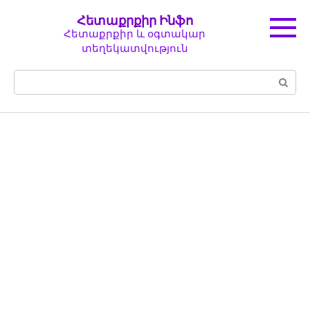
Перейти
Հետաքրքիր Ինֆո
к
Հետաքրքիր և օգտակար
контенту
տեղեկատվություն
Поиск: