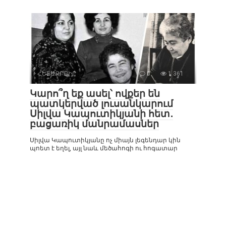
ՀԵՏԱՔՐՔԻՐ
0
1 361
Կարո՞ղ եք ասել՝ ովքեր են
պատկերված լուսանկարում
Սիլվա Կապուտիկյանի հետ․
բացառիկ մանրամասներ
Սիլվա Կապուտիկյանը ոչ միայն լեգենդար կին
պոետ է եղել, այլ նաև մեծահոգի ու հոգատար