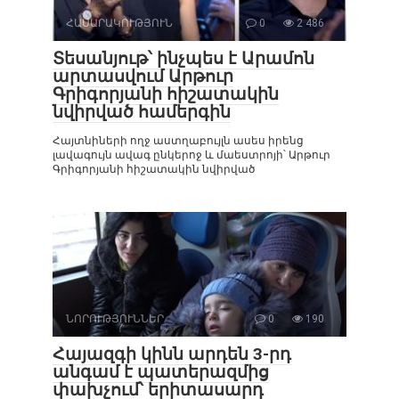
ՀԱՍԱՐԱԿՈՒԹՅՈՒՆ
0
2 486
Տեսանյութ՝ ինչպես է Արամոն
արտասվում Արթուր
Գրիգորյանի հիշատակին
նվիրված համերգին
Հայտնիների ողջ աստղաբույլն ասես իրենց
լավագույն ավագ ընկերոջ և մաեստրոյի՝ Արթուր
Գրիգորյանի հիշատակին նվիրված
ՆՈՐՈՒԹՅՈՒՆՆԵՐ
0
190
Հայազգի կինն արդեն 3-րդ
անգամ է պատերազմից
փախչում՝ երիտասարդ