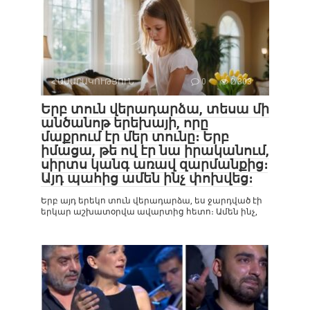
ՀԱՍԱՐԱԿՈՒԹՅՈՒՆ
0
2 303
Երբ տուն վերադարձա, տեսա մի
անծանոթ երեխայի, որը
մաքրում էր մեր տունը։ Երբ
իմացա, թե ով էր նա իրականում,
սիրտս կանգ առավ զարմանքից։
Այդ պահից ամեն ինչ փոխվեց։
Երբ այդ երեկո տուն վերադարձա, ես ջարդված էի
երկար աշխատօրվա ավարտից հետո։ Ամեն ինչ,