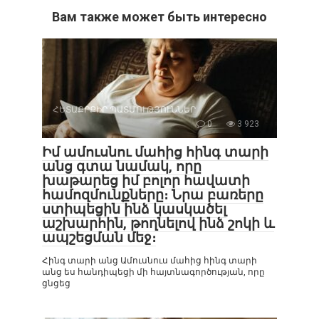
Вам также может быть интересно
ՀԵՏԱՔՐՔԻՐ ՊԱՏՄՈՒԹՅՈՒՆՆԵՐ
0
3 923
Իմ ամուսնու մահից հինգ տարի
անց գտա նամակ, որը
խաթարեց իմ բոլոր հավատի
համոզմունքները։ Նրա բառերը
ստիպեցին ինձ կասկածել
աշխարհին, թողնելով ինձ շոկի և
ապշեցման մեջ։
Հինգ տարի անց Ամուսնուս մահից հինգ տարի
անց ես հանդիպեցի մի հայտնագործության, որը
ցնցեց