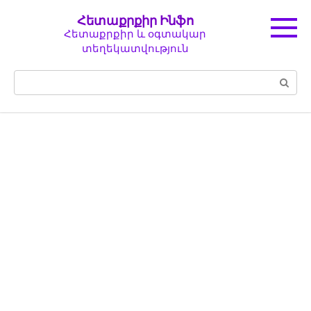
Перейти
Հետաքրքիր Ինֆո
к
Հետաքրքիր և օգտակար
контенту
տեղեկատվություն
Поиск: