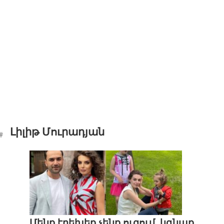
Լիլիթ Մուրադյան
Մենք էրեխեք չենք ուզում, կգնաք