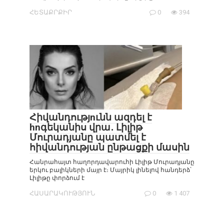
ՀԵՏԱՔՐՔԻՐ
0
394
Հիվանդությnւնն ազդել է
hnգեկանիս վրա․ Լիլիթ
Մուրադյանը պատմել է
հիվանդության ընթացքի մասին
Հանրահայտ հաղորդավարուհի Լիլիթ Մուրադյանը
երկու բալիկների մայր է։ Մայրիկ լինելով հանդերձ՝
Լիլիթը փորձում է
ՀԱՍԱՐԱԿՈՒԹՅՈՒՆ
0
1 407