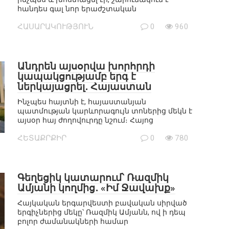
հանդես գալ նոր երաժշտական
ՀԱՍԱՐԱԿՈՒԹՅՈՒՆ
0
960
Անդրեն այսօրվա խորհրդի
կապակցությամբ երգ է
ներկայացրել․ Հայաստան
Ինչպես հայտնի է, հայաստանյան
պատմության կարևորագույն տոներից մեկն է
այսօր հայ ժողովուրդը նշում։ Հայոց
ՀԵՏԱՔՐՔԻՐ
0
780
Գեղեցիկ կատարում՝ Ռազմիկ
Ամյանի կողմից․ «Իմ Ջավախք»
Հայկական երգարվեստի բավական սիրված
երգիչներից մեկը՝ Ռազմիկ Ամյանն, ով ի դեպ
բոլոր ժամանակների համար