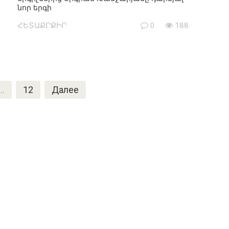
նոր երգի
ՀԵՏԱՔՐՔԻՐ
0
188
…
12
Далее