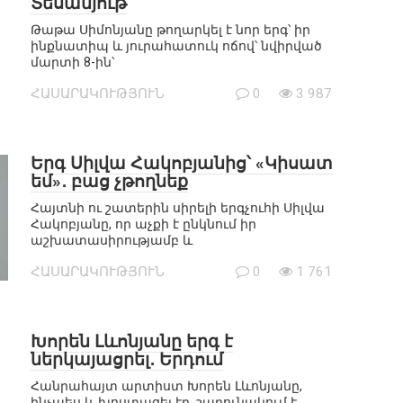
Տեսանյութ
Թաթա Սիմոնյանը թողարկել է նոր երգ՝ իր
ինքնատիպ և յուրահատուկ ոճով՝ նվիրված
մարտի 8-ին՝
ՀԱՍԱՐԱԿՈՒԹՅՈՒՆ
0
3 987
Երգ Սիլվա Հակոբյանից՝ «Կիսատ
եմ»․ բաց չթողնեք
Հայտնի ու շատերին սիրելի երգչուհի Սիլվա
Հակոբյանը, որ աչքի է ընկնում իր
աշխատասիրությամբ և
ՀԱՍԱՐԱԿՈՒԹՅՈՒՆ
0
1 761
Խորեն Լևոնյանը երգ է
ներկայացրել․ Երդում
Հանրահայտ արտիստ Խորեն Լևոնյանը,
ինչպես և խոստացել էր, շարունակում է