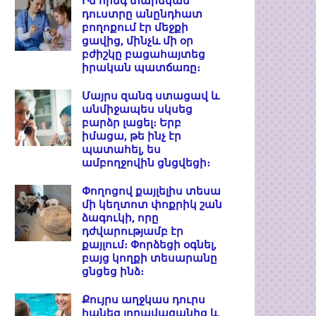
Իմ հինգ տարեկան
դուստրը անընդհատ
բողոքում էր մեջքի
ցավից, մինչև մի օր
բժիշկը բացահայտեց
իրական պատճառը։
Մայրս զանգ ստացավ և
անմիջապես սկսեց
բարձր լացել։ Երբ
իմացա, թե ինչ էր
պատահել, ես
ամբողջովին ցնցվեցի։
Փողոցով քայլելիս տեսա
մի կեղտոտ փոքրիկ շան
ձագուկի, որը
դժվարությամբ էր
քայլում։ Փորձեցի օգնել,
բայց կողքի տեսարանը
ցնցեց ինձ։
Քույրս աղջկաս դուրս
հանեց լողավազանից և