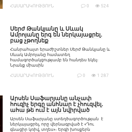
ՀԱՍԱՐԱԿՈՒԹՅՈՒՆ
0
524
Սերժ Թանկյանը և Սևակ
Ամրոյանը երգ են ներկայացրել․
բաց չթողնեք
Հանրահայտ երաժիշտներ Սերժ Թանկյանը և
Սևակ Ամրոյանը համատեղ
համագործակցությամբ են հանդես եկել։
Նրանք միասին
ՀԱՍԱՐԱԿՈՒԹՅՈՒՆ
0
1 287
Արսեն Սաֆարյանը անչափ
հուզիչ երգը անհնար է չհուզվել․
ահա թե ում է այն նվիրված
Արսեն Սաֆարյանը ստեղծագործության է
ներկայացրել, որը վերնագրված է «Դու
գնացիր կռիվ, տղես»։ Երգի խոսքերն