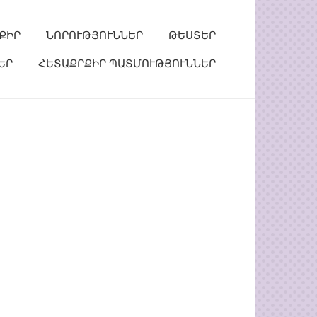
ՔԻՐ
ՆՈՐՈՒԹՅՈՒՆՆԵՐ
ԹԵՍՏԵՐ
ԵՐ
ՀԵՏԱՔՐՔԻՐ ՊԱՏՄՈՒԹՅՈՒՆՆԵՐ