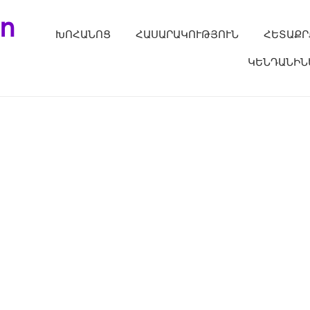
ո
ԽՈՀԱՆՈՑ
ՀԱՍԱՐԱԿՈՒԹՅՈՒՆ
ՀԵՏԱՔՐ
ԿԵՆԴԱՆԻՆ