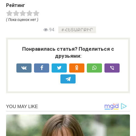
Рейтинг
( Пока оценок нет )
94
ՀԵՏԱՔՐՔԻՐ
Понравилась статья? Поделиться с
друзьями: