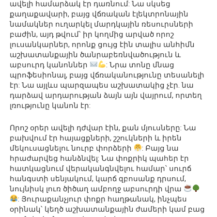
ավելի համարձակ էր դառնում: Նա սկսեց
քաղաքավարի, բայց վճռական էլեկտրոնային
նամակներ ուղարկել մարդկային ռեսուրսների
բաժին, այդ թվում՝ իր կողմից արված որոշ
լուսանկարներ, որոնք ցույց էին տալիս անհիմն
աշխատանքային ծանրաբեռնվածություն և
աբսուրդ կանոններ
: Նրա տոնը մնաց
պրոֆեսիոնալ, բայց վճռականությունը տեսանելի
էր: Նա այլևս պարզապես աշխատակից չէր. նա
դարձավ արդարության ձայն այն վայրում, որտեղ
լռությունը կանոն էր:
Որոշ օրեր ավելի դժվար էին, քան մյուսները: Նա
բախվում էր հայացքների, շշուկների և իրեն
մեկուսացնելու նուրբ փորձերի
: Բայց նա
հրաժարվեց հանձնվել: Նա փոքրիկ պահեր էր
հատկացնում վերականգնվելու համար՝ սուրճ
հանգստի սենյակում, կարճ զբոսանք դրսում,
նույնիսկ լուռ ծիծաղ ամբողջ աբսուրդի վրա
: Յուրաքանչյուր փոքր հաղթանակ, ինչպես
օրինակ՝ կեղծ աշխատանքային ժամերի կամ բաց