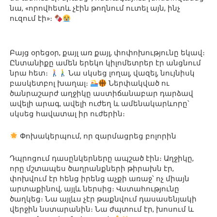
նա, «որովհետև չէին թողնում ուտել այն, ինչ
ուզում էի»։
Բայց օրեցօր, քայլ առ քայլ, փոփոխությունը եկավ։
Ընտանիքը ամեն երեկո կիլոմետրեր էր անցնում
նրա հետ։
Նա սկսեց լողալ, վազել, նույնիսկ
բասկետբոլ խաղալ։
Ներփակված ու
ծանրաշարժ աղջիկը աստիճանաբար դարձավ
ավելի արագ, ավելի ուժեղ և ամենակարևորը՝
սկսեց հավատալ իր ուժերին։
Փոխակերպում, որ զարմացրեց բոլորին
Դպրոցում դասընկերները ապշած էին։ Աղջիկը,
որը մշտապես ծաղրանքների թիրախն էր,
փոխվում էր հենց իրենց աչքի առաջ՝ ոչ միայն
արտաքինով, այլև ներսից։ Վստահությունը
ծաղկեց։ Նա այլևս չէր թաքնվում դասասենյակի
վերջին նստարանին։ Նա ժպտում էր, խոսում և