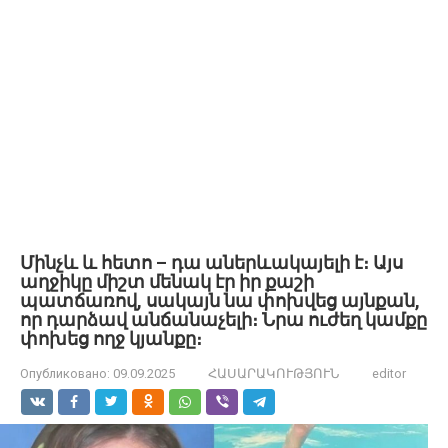
Մինչև և հետո – դա աներևակայելի է։ Այս
աղջիկը միշտ մենակ էր իր քաշի
պատճառով, սակայն նա փոխվեց այնքան,
որ դարձավ անճանաչելի։ Նրա ուժեղ կամքը
փոխեց ողջ կյանքը։
Опубликовано:
09.09.2025
ՀԱՍԱՐԱԿՈՒԹՅՈՒՆ
editor