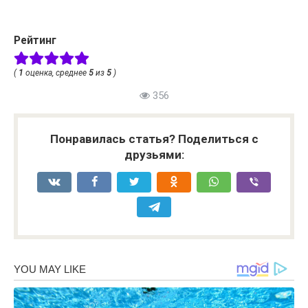
Рейтинг
(
1
оценка, среднее
5
из
5
)
356
Понравилась статья? Поделиться с
друзьями: