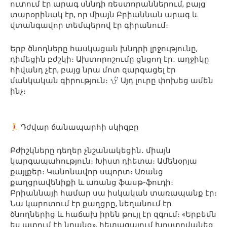
ուտում էր արագ սննդի ռեստորաններում, բայց
տարօրինակ էր, որ միայն Բրիաննան արագ և
վտանգավոր տեմպերով էր գիրանում։
Երբ ծնողները հասկացան խնդրի լրջությունը,
դիմեցին բժշկի։ Ախտորոշումը ցնցող էր․ աղջիկը
հիվանդ չէր, բայց նրա մոտ զարգացել էր
մանկական գիրություն։
Այդ լուրը փոխեց ամեն
ինչ։
Դժվար ճանապարհի սկիզբը
Բժիշկները դեղեր չնշանակեցին․ միայն
կարգապահություն։ Խիստ դիետա։ Ամենօրյա
քայլքեր։ Կանոնավոր սպորտ։ Առանց
քաղցրավենիքի և առանց ֆասթ-ֆուդի։
Բրիաննայի համար սա իսկական տառապանք էր։
Նա կարոտում էր քաղցրը, նեղանում էր
ծնողներից և հաճախ իրեն թույլ էր զգում։ «Երբեմն
ես ատում էի նրանց», հետագայում խոստովանեց