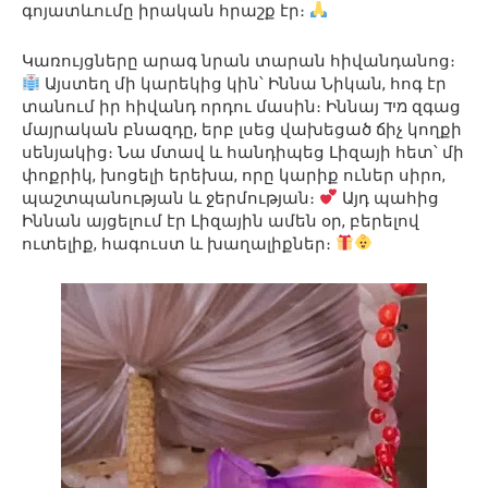
գոյատևումը իրական հրաշք էր։
Կառույցները արագ նրան տարան հիվանդանոց։
Այստեղ մի կարեկից կին՝ Իննա Նիկան, հոգ էր
տանում իր հիվանդ որդու մասին։ Իննայ מיד զգաց
մայրական բնազդը, երբ լսեց վախեցած ճիչ կողքի
սենյակից։ Նա մտավ և հանդիպեց Լիզայի հետ՝ մի
փոքրիկ, խոցելի երեխա, որը կարիք ուներ սիրո,
պաշտպանության և ջերմության։
Այդ պահից
Իննան այցելում էր Լիզային ամեն օր, բերելով
ուտելիք, հագուստ և խաղալիքներ։