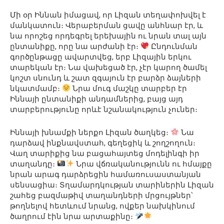
Մի օր Իննան իմացավ, որ Լիզան տեղափոխվել է
մանկատուն։ Վերաբերման ցավը անհնար էր, և
նա որոշեց որդեգրել երեխային ու նրան տալ այն
ընտանիքը, որը նա արժանի էր։
Ընդունման
գործընթացը ավարտվեց, երբ Լիզային երկու
տարեկան էր։ Նա վախեցած էր, չէր կարող ծամել
կոշտ սնունդ և շատ զգայուն էր բարձր ձայների
նկատմամբ։
Նրա մուգ մաշկը տարբեր էր
Իննայի ընտանիքի անդամներից, բայց այդ
տարբերությունը որևէ նշանակություն չուներ։
Իննայի խնամքի ներքո Լիզան ծաղկեց։
Նա
դարձավ ինքնավստահ, գեղեցիկ և շողշողուն։
Վաղ տարիքից նա բացահայտեց մոդելինգի իր
տաղանդը։
Նրա վճռականությունն ու հմայքը
նրան արագ դարձրեցին համառուսաստանյան
սենսացիա։ Տղամարդկության տարիներին Լիզան
շահեց բազմաթիվ տաղանդների մրցույթներ՝
թողնելով հետևում նրանց, ովքեր նախկինում
ծաղրում էին նրա արտաքինը։