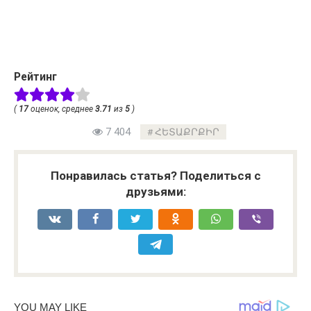
Рейтинг
(
17
оценок, среднее
3.71
из
5
)
7 404
ՀԵՏԱՔՐՔԻՐ
Понравилась статья? Поделиться с
друзьями: