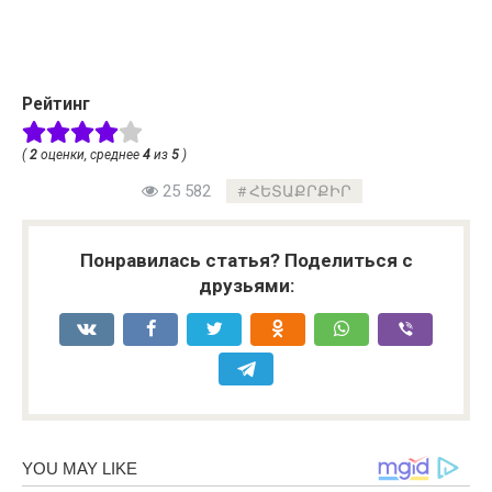
Рейтинг
(
2
оценки, среднее
4
из
5
)
25 582
ՀԵՏԱՔՐՔԻՐ
Понравилась статья? Поделиться с
друзьями: