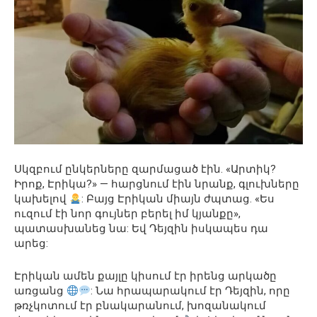
Սկզբում ընկերները զարմացած էին. «Արտիկ?
Իրոք, Էրիկա?» — հարցնում էին նրանք, գլուխները
կախելով
: Բայց Էրիկան միայն ժպտաց. «Ես
ուզում էի նոր գույներ բերել իմ կյանքը»,
պատասխանեց նա: Եվ Դեյզին իսկապես դա
արեց:
Էրիկան ամեն քայլը կիսում էր իրենց արկածը
առցանց
: Նա հրապարակում էր Դեյզին, որը
թռչկոտում էր բնակարանում, խոզանակում