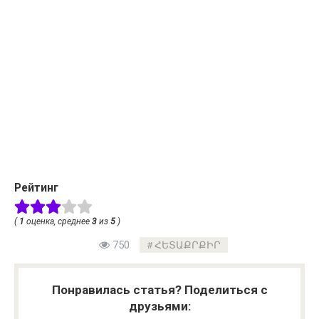
Рейтинг
(
1
оценка, среднее
3
из
5
)
750
ՀԵՏԱՔՐՔԻՐ
Понравилась статья? Поделиться с
друзьями: