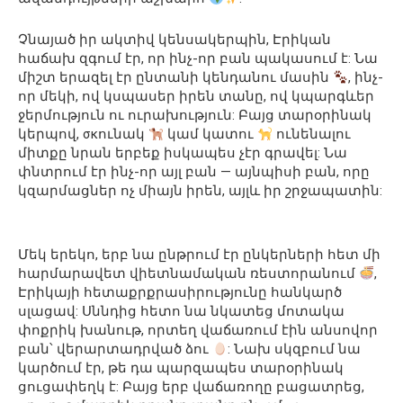
Չնայած իր ակտիվ կենսակերպին, Էրիկան
հաճախ զգում էր, որ ինչ-որ բան պակասում է: Նա
միշտ երազել էր ընտանի կենդանու մասին
, ինչ-
որ մեկի, ով կսպասեր իրեն տանը, ով կպարգևեր
ջերմություն ու ուրախություն: Բայց տարօրինակ
կերպով, σκունակ
կամ կատու
ունենալու
միտքը նրան երբեք իսկապես չէր գրավել: Նա
փնտրում էր ինչ-որ այլ բան — այնպիսի բան, որը
կզարմացներ ոչ միայն իրեն, այլև իր շրջապատին:
Մեկ երեկո, երբ նա ընթրում էր ընկերների հետ մի
հարմարավետ վիետնամական ռեստորանում
,
Էրիկայի հետաքրքրասիրությունը հանկարծ
սլացավ: Սննդից հետո նա նկատեց մոտակա
փոքրիկ խանութ, որտեղ վաճառում էին անսովոր
բան՝ վերարտադրված ձու
: Նախ սկզբում նա
կարծում էր, թե դա պարզապես տարօրինակ
ցուցափեղկ է: Բայց երբ վաճառողը բացատրեց,