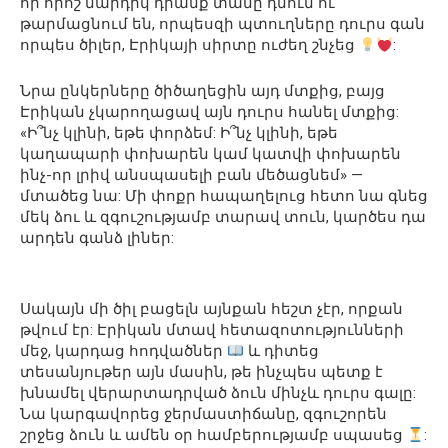
որ որոշ մարդիկ դրանք տանը դնում ու
թարմացնում են, որպեսզի պտուղները դուրս գան
որպես ծիլեր, Էրիկայի սիրտը ուժեղ շնչեց
:
Նրա ընկերները ծիծաղեցին այդ մտքից, բայց
Էրիկան չկարողացավ այն դուրս հանել մտքից:
«Ի՞նչ կլինի, եթե փորձեմ: Ի՞նչ կլինի, եթե
կաղապարի փոխարեն կամ կատվի փոխարեն
ինչ-որ լրիվ անսպասելի բան մեծացնեմ» —
մտածեց նա: Մի փոքր հապաղելուց հետո նա գնեց
մեկ ձու և զգուշությամբ տարավ տուն, կարծես դա
արդեն գանձ լիներ:
Սակայն մի ծիլ բացելն այնքան հեշտ չէր, որքան
թվում էր: Էրիկան մտավ հետազոտությունների
մեջ, կարդաց հոդվածներ
և դիտեց
տեսանյութեր այն մասին, թե ինչպես պետք է
խնամել վերարտադրված ձուն մինչև դուրս գալը:
Նա կարգավորեց ջերմաստիճանը, զգուշորեն
շրջեց ձուն և ամեն օր համբերությամբ սպասեց
: