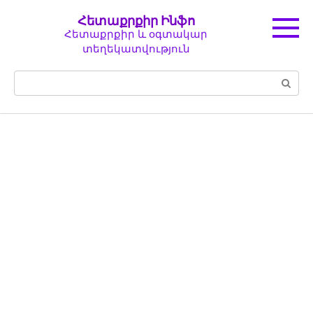
Перейти
Հետաքրքիր Ինֆո
к
Հետաքրքիր և օգտակար
контенту
տեղեկատվություն
Поиск: