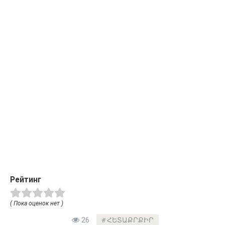
Рейтинг
( Пока оценок нет )
26
ՀԵՏԱՔՐՔԻՐ