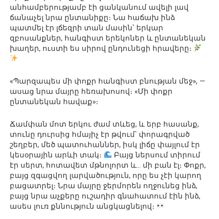
անհամբերությամբ էի ցանկանում ավելի լավ
ճանաչել նրա ընտանիքը։ Նա հաճախ ինձ
պատմել էր լճեզրի տան մասին՝ երկար
զբոսանքներ, հանգիստ երեկոներ և ընտանեկան
խաղեր, ուստի ես սիրով ընդունեցի հրավերը։
«Պարզապես մի փոքր հանգիստ բնության մեջ», —
ասաց նրա մայրը հեռախոսով։ «Մի փոքր
ընտանեկան հավաք»։
Ճամփան մոտ երկու ժամ տևեց, և երբ հասանք,
տունը դուրսից հմայիչ էր թվում՝ փորագրված
շեղբեր, մեծ պատուհաններ, իսկ լիճը փայլում էր
կեսօրային արևի տակ։
Բայց ներսում տիրում
էր սերտ, հոտավետ մթնոլորտ և… մի բան էլ։ Փոքր,
բայց զգացվող լարվածություն, որը ես չէի կարող
բացատրել։ Նրա մայրը ջերմորեն ողջունեց ինձ,
բայց նրա աչքերը ուշադիր գնահատում էին ինձ,
ասես լուռ քննություն անցկացնելով։