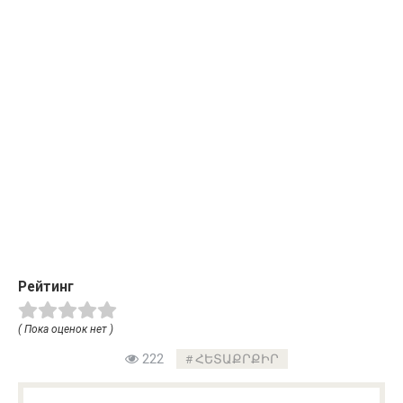
Рейтинг
( Пока оценок нет )
222
ՀԵՏԱՔՐՔԻՐ