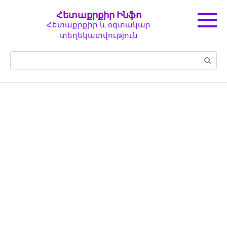
Перейти
Հետաքրքիր Ինֆո
к
Հետաքրքիր և օգտակար
контенту
տեղեկատվություն
Поиск: