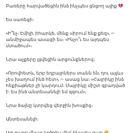
Բառերը հարվածեցին ինձ ինչպես ցնցող ալիք
Ես սառեցի։
«Ի՞նչ։ Էմիլի, իհարկե, մենք սիրում ենք քեզ», —
անմիջապես ասացի ես։ «Ինչո՞ւ ես այդպես
մտածում»։
Նրա աչքերը լցվեցին արցունքներով։
«Որովհետև, երբ եղբայրներս տանն են, դու այլևս
չես խաղում ինձ հետ», — ասաց նա։ «Հայրիկը ինձ
հեքիաթներ չի կարդում։ Մայրիկը միշտ զբաղված
է։ Ես ինձ անտեսանելի եմ զգում»։
Նրա ձայնը կտրվեց վերջին խոսքից։
Անտեսանելի։
Այդ բառը մնաց կրծքիս մեջ՝ ինչպես քար