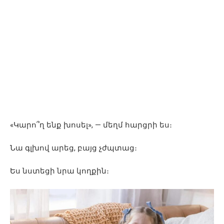
«Կարո՞ղ ենք խոսել», — մեղմ հարցրի ես։
Նա գլխով արեց, բայց չժպտաց։
Ես նստեցի նրա կողքին։