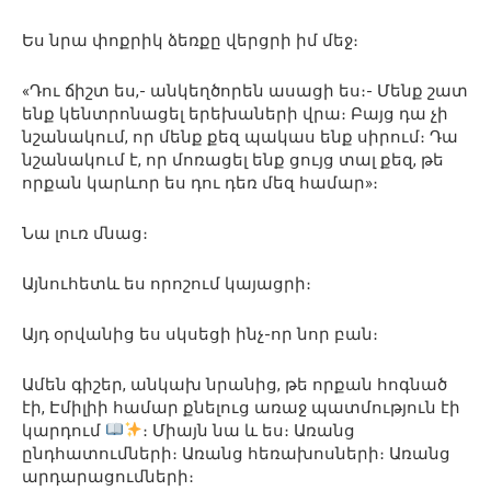
Ես նրա փոքրիկ ձեռքը վերցրի իմ մեջ։
«Դու ճիշտ ես,- անկեղծորեն ասացի ես։- Մենք շատ
ենք կենտրոնացել երեխաների վրա։ Բայց դա չի
նշանակում, որ մենք քեզ պակաս ենք սիրում։ Դա
նշանակում է, որ մոռացել ենք ցույց տալ քեզ, թե
որքան կարևոր ես դու դեռ մեզ համար»։
Նա լուռ մնաց։
Այնուհետև ես որոշում կայացրի։
Այդ օրվանից ես սկսեցի ինչ-որ նոր բան։
Ամեն գիշեր, անկախ նրանից, թե որքան հոգնած
էի, Էմիլիի համար քնելուց առաջ պատմություն էի
կարդում
։ Միայն նա և ես։ Առանց
ընդհատումների։ Առանց հեռախոսների։ Առանց
արդարացումների։