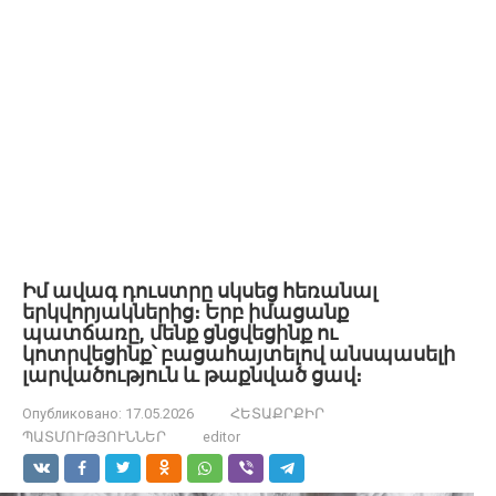
Իմ ավագ դուստրը սկսեց հեռանալ
երկվորյակներից։ Երբ իմացանք
պատճառը, մենք ցնցվեցինք ու
կոտրվեցինք՝ բացահայտելով անսպասելի
լարվածություն և թաքնված ցավ։
Опубликовано:
17.05.2026
ՀԵՏԱՔՐՔԻՐ
ՊԱՏՄՈՒԹՅՈՒՆՆԵՐ
editor