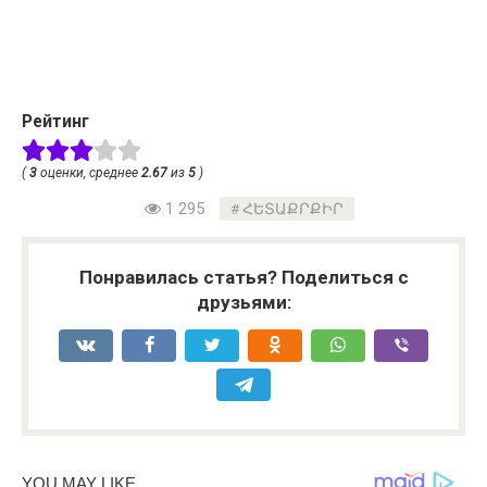
Рейтинг
(
3
оценки, среднее
2.67
из
5
)
1 295
ՀԵՏԱՔՐՔԻՐ
Понравилась статья? Поделиться с
друзьями: