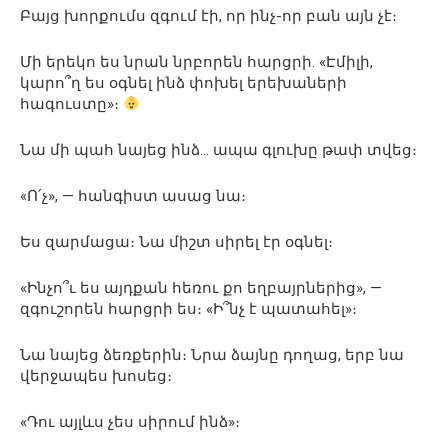
Բայց խորքումս զգում էի, որ ինչ-որ բան այն չէ։
Մի երեկո ես նրան նրբորեն հարցրի. «Էմիլի,
կարո՞ղ ես օգնել ինձ փոխել երեխաների
հագուստը»։
Նա մի պահ նայեց ինձ… ապա գլուխը թափ տվեց։
«Ո՛չ», — հանգիստ ասաց նա։
Ես զարմացա։ Նա միշտ սիրել էր օգնել։
«Ինչո՞ւ ես այդքան հեռու քո եղբայրներից», —
զգուշորեն հարցրի ես։ «Ի՞նչ է պատահել»։
Նա նայեց ձեռքերին։ Նրա ձայնը դողաց, երբ նա
վերջապես խոսեց։
«Դու այլևս չես սիրում ինձ»։