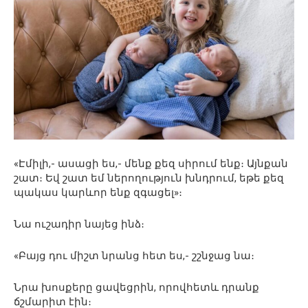
«Էմիլի,- ասացի ես,- մենք քեզ սիրում ենք։ Այնքան
շատ։ Եվ շատ եմ ներողություն խնդրում, եթե քեզ
պակաս կարևոր ենք զգացել»։
Նա ուշադիր նայեց ինձ։
«Բայց դու միշտ նրանց հետ ես,- շշնջաց նա։
Նրա խոսքերը ցավեցրին, որովհետև դրանք
ճշմարիտ էին։