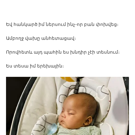
Եվ հանկարծ իմ ներսում ինչ-որ բան փոխվեց։
Ամբողջ վախը անհետացավ։
Որովհետև այդ պահին ես խնդիր չէի տեսնում։
Ես տեսա իմ երեխային։