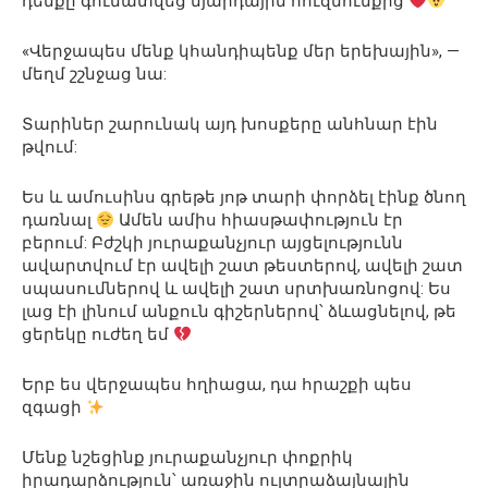
դեմքը գունատվեց նյարդային հուզմունքից
«Վերջապես մենք կհանդիպենք մեր երեխային», —
մեղմ շշնջաց նա:
Տարիներ շարունակ այդ խոսքերը անհնար էին
թվում:
Ես և ամուսինս գրեթե յոթ տարի փորձել էինք ծնող
դառնալ
Ամեն ամիս հիասթափություն էր
բերում: Բժշկի յուրաքանչյուր այցելությունն
ավարտվում էր ավելի շատ թեստերով, ավելի շատ
սպասումներով և ավելի շատ սրտխառնոցով: Ես
լաց էի լինում անքուն գիշերներով՝ ձևացնելով, թե
ցերեկը ուժեղ եմ
Երբ ես վերջապես հղիացա, դա հրաշքի պես
զգացի
Մենք նշեցինք յուրաքանչյուր փոքրիկ
իրադարձություն՝ առաջին ուլտրաձայնային