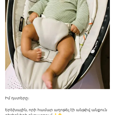
Իմ դստերը։
Երեխային, որի համար աղոթել էի անթիվ անքուն