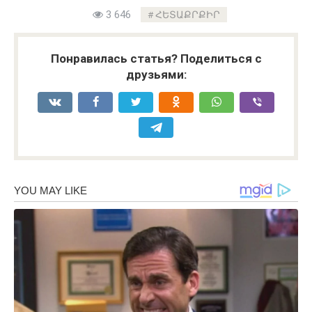
3 646
ՀԵՏԱՔՐՔԻՐ
Понравилась статья? Поделиться с
друзьями: