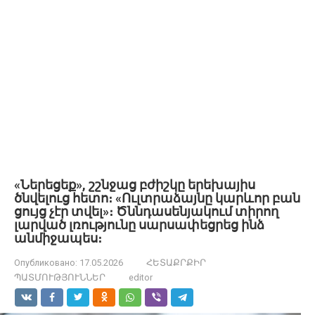
«Ներեցեք», շշնջաց բժիշկը երեխայիս
ծնվելուց հետո։ «Ուլտրաձայնը կարևոր բան
ցույց չէր տվել»։ Ծննդասենյակում տիրող
լարված լռությունը սարսափեցրեց ինձ
անմիջապես։
Опубликовано:
17.05.2026
ՀԵՏԱՔՐՔԻՐ
ՊԱՏՄՈՒԹՅՈՒՆՆԵՐ
editor