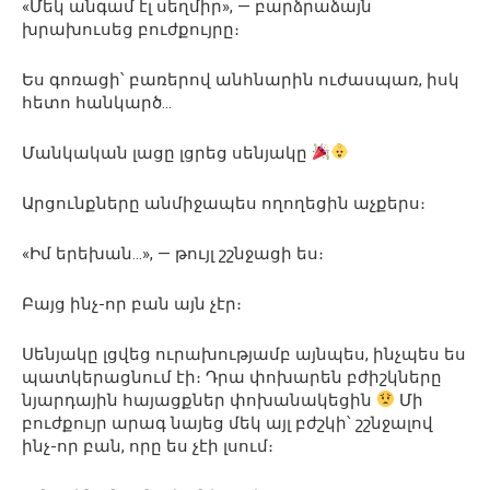
«Մեկ անգամ էլ սեղմիր», — բարձրաձայն
խրախուսեց բուժքույրը։
Ես գոռացի՝ բառերով անհնարին ուժասպառ, իսկ
հետո հանկարծ…
Մանկական լացը լցրեց սենյակը
Արցունքները անմիջապես ողողեցին աչքերս։
«Իմ երեխան…», — թույլ շշնջացի ես։
Բայց ինչ-որ բան այն չէր։
Սենյակը լցվեց ուրախությամբ այնպես, ինչպես ես
պատկերացնում էի։ Դրա փոխարեն բժիշկները
նյարդային հայացքներ փոխանակեցին
Մի
բուժքույր արագ նայեց մեկ այլ բժշկի՝ շշնջալով
ինչ-որ բան, որը ես չէի լսում։