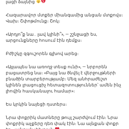
լացի ձայնից
Հազարավոր մտքեր միանգամից անցան մտքովս։
Վախ։ Շփոթմունք։ Շոկ։
«Արդյո՞ք նա… լավ կլինի՞», — շշնջացի ես,
արցունքները հոսում էին դեմքս։
Բժիշկը զգուշորեն գլխով արեց։
«Այլապես նա առողջ տեսք ունի», — նրբորեն
բացատրեց նա։ «Բայց նա ծնվել է վերջույթների
բնածին տարբերությամբ։ Մեզ անհրաժեշտ
կլինեն լրացուցիչ հետազոտություններ՝ ամեն ինչ
լիովին հասկանալու համար»։
Ես կրկին նայեցի դստերս։
Նրա փոքրիկ մատները թույլ շարժվում էին։ Նրա
փոքրիկ աչքերը դեռ փակ էին։ Նա այնքան փոքր