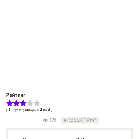
Рейтинг
(
1
оценка, среднее
3
из
5
)
576
ՀԵՏԱՔՐՔԻՐ