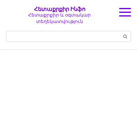
Перейти
Հետաքրքիր Ինֆո
к
Հետաքրքիր և օգտակար
контенту
տեղեկատվություն
Поиск: