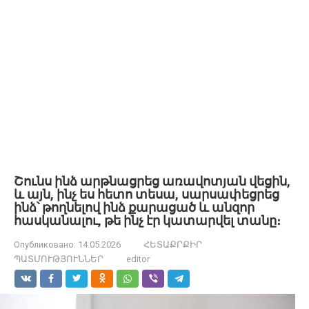
Շունս ինձ արթնացրեց առավոտյան վեցին,
և այն, ինչ ես հետո տեսա, սարսափեցրեց
ինձ՝ թողնելով ինձ քարացած և անզոր
հասկանալու, թե ինչ էր կատարվել տանը։
Опубликовано:
14.05.2026
ՀԵՏԱՔՐՔԻՐ
ՊԱՏՄՈՒԹՅՈՒՆՆԵՐ
editor