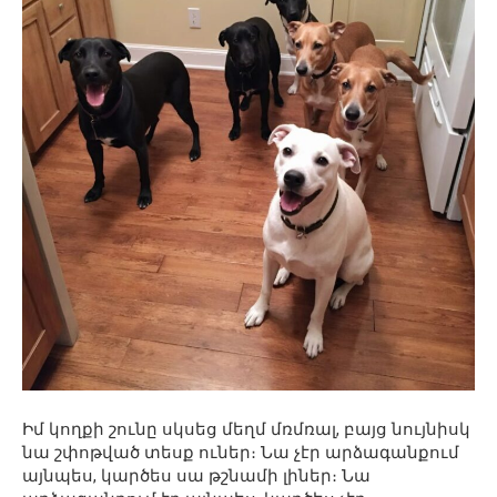
Իմ կողքի շունը սկսեց մեղմ մռմռալ, բայց նույնիսկ
նա շփոթված տեսք ուներ։ Նա չէր արձագանքում
այնպես, կարծես սա թշնամի լիներ։ Նա