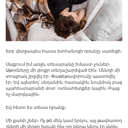
Երբ վերջապես հասա խոհանոցի դռանը, սառեցի։
Սկզբում իմ առջև տեսարանը իմաստ չուներ։
Աթոռները մի փոքր տեղաշարժված էին։ Սննդի մի
տոպրակ շրջվել էր։ Փաթեթավորումը պատռվել
էր։ Եվ այնտեղ՝ սեղանին, հատակին, նույնիսկ բաց
պահեստարանի մոտ՝ ոտնահետքեր կային։ Բայց
ոչ մարդկային։
Եվ հետո ես տեսա դրանք։
Մի քանի շներ։ Ոչ թե մեկ կամ երկու, այլ թափառող
շների մի փոքր խումբ ինչ-որ կերպ ներս էր մտել։