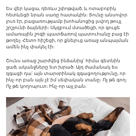
Ես վեր կացա, դեռևս շփոթված, և ոտաբոբիկ
հետևեցի նրան սառը հատակին։ Տունը անսովոր
լուռ էր, բացառությամբ խոհանոցից լսվող թույլ
շրշյունի ձայների։ Սկզբում մտածեցի, որ գուցե
ամառային շոգի պատճառով պատուհանը բաց էի
թողել։ Հետո հիշեցի, որ քնելուց առաջ անպայման
ամեն ինչ փակել էի։
Շունս առաջ շարժվեց ինձանից՝ հիմա գետնին
ցած, ականջները ետ խրած։ Այդ ժամանակ ես
զգացի դա՝ այն տարօրինակ զգացողությունը, որ
ինչ-որ բան այն չէ իմ սեփական տանը։ Ոչ թե գող։
Ոչ թե կողոպուտ։ Ինչ-որ այլ բան։