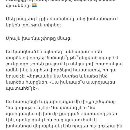
մյուսները։
Մեկ րոպեից էլ քիչ ժամանակ անց խոհանոցում
կրկին լռություն տիրեց։
Միայն խառնաշփոթը մնաց։
Ես կանգնած էի այնտեղ՝ անհավատորեն
փորձելով որոշել՝ ծիծաղե՞լ, թե՞ ցնցված զգալ։ Իմ
շունը զգուշորեն քայլում էր սենյակով՝ հոտոտելով
ամեն ինչ, կարծես փորձելով հաստատել, որ դա
երազ չէ։ Վերջապես նա նստեց և նայեց ինձ,
կարծես հարցներ. «Սա իսկապե՞ս պարզապես
պատահե՞լ է»։
Ես հառաչեցի և չկարողացա մի փոքր չժպտալ։
Դա գողություն չէր։ Դա վտանգ չէր։ Դա
պարզապես մի խումբ քաղցած թափառող շներ
էին, որոնք գտել էին բաց պատուհան և
խոհանոցս վերաբերվել էին որպես ուշ գիշերային