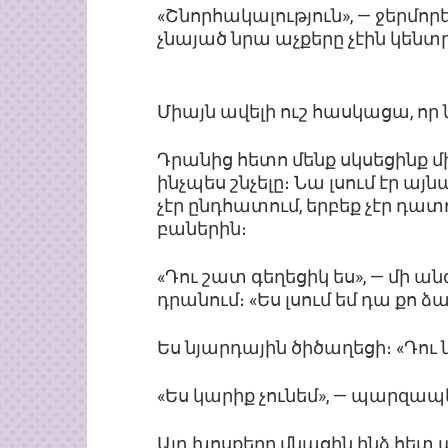
«Շնորհակալություն», — ջերմորե
չնայած նրա աչքերը չէին կենտր
Միայն ավելի ուշ հասկացա, որ ն
Դրանից հետո մենք սկսեցինք մ
ինչպես շնչելը։ Նա լսում էր այնպ
չէր ընդհատում, երբեք չէր դատո
բաներին։
«Դու շատ գեղեցիկ ես», — մի ա
դրանում։ «Ես լսում եմ դա քո ձ
Ես նյարդային ծիծաղեցի։ «Դու ն
«Ես կարիք չունեմ», — պարզապե
Այդ խոսքերը մնացին ինձ հետ ա