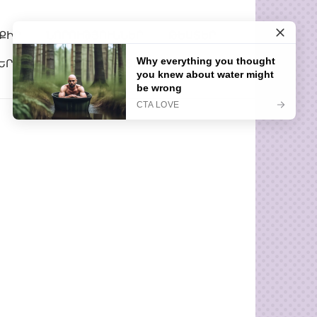
ՔԻՐ
ՆՈՐՈՒԹՅՈՒՆՆԵՐ
ԹԵՍՏԵՐ
ԵՐ
ՀԵՏԱՔՐՔԻՐ ՊԱՏՄՈՒԹՅՈՒՆՆԵՐ