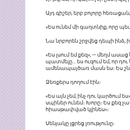
Այդ գիշեր, երբ բոլորը հեռացա
«Ես ունեմ մի գաղտնիք, որը պե
Նա նրբորեն շրջվեց դեպի ինձ,
«Ես լսում եմ քեզ», — մեղմ ասա
պատմելը… ես ուզում եմ, որ դո
ամենապայծառ մասն ես։ Ես շնո
Ձեռքերս դողում էին։
«Ես այն չեմ, ինչ դու կարծում ես
սպիներ ունեմ։ Խորը։ Ես քեզ չ
հիասթափված կլինես»։
Սենյակը լցրեց լռությունը։