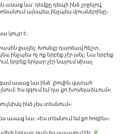
ն ասաց նա՝ դեմքը դեպի ինձ շրջելով,
ոնանում այնպես, ինչպես մյուսներինը։
ա կույր է։
իասին քայլել։ Խոսելը դարձավ հեշտ,
ես, ինչպես ոչ ոք երբեք չէր լսել։ Նա երբեք
ւմ, երբեք երկար չէր նայում սխալ
նգամ ասաց նա ինձ՝ լիովին վստահ
այնում։ Ես զգում եմ դա քո խոսելաձևում»։
ույնիսկ ինձ չես տեսնում»։
ս ասաց նա։ «Ես տեսնում եմ քո հոգին»։
վելի երկար, քան ես սպասում էի։