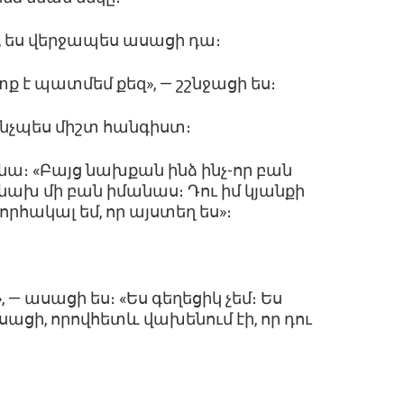
ն, ես վերջապես ասացի դա։
տք է պատմեմ քեզ», — շշնջացի ես։
 ինչպես միշտ հանգիստ։
ց նա։ «Բայց նախքան ինձ ինչ-որ բան
ւ նախ մի բան իմանաս։ Դու իմ կյանքի
րհակալ եմ, որ այստեղ ես»։
», — ասացի ես։ «Ես գեղեցիկ չեմ։ Ես
ասացի, որովհետև վախենում էի, որ դու