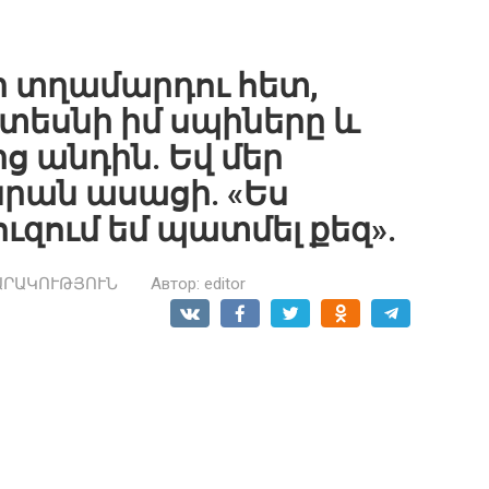
ր տղամարդու հետ,
չտեսնի իմ սպիները և
ց անդին. Եվ մեր
նրան ասացի. «Ես
ուզում եմ պատմել քեզ».
ԱՐԱԿՈՒԹՅՈՒՆ
Автор:
editor