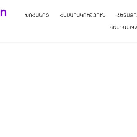
ո
ԽՈՀԱՆՈՑ
ՀԱՍԱՐԱԿՈՒԹՅՈՒՆ
ՀԵՏԱՔՐ
ԿԵՆԴԱՆԻՆ