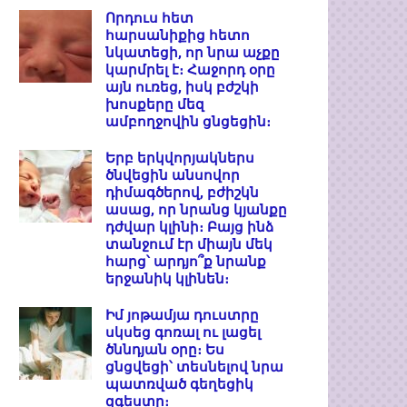
Որդուս հետ
հարսանիքից հետո
նկատեցի, որ նրա աչքը
կարմրել է։ Հաջորդ օրը
այն ուռեց, իսկ բժշկի
խոսքերը մեզ
ամբողջովին ցնցեցին։
Երբ երկվորյակներս
ծնվեցին անսովոր
դիմագծերով, բժիշկն
ասաց, որ նրանց կյանքը
դժվար կլինի։ Բայց ինձ
տանջում էր միայն մեկ
հարց՝ արդյո՞ք նրանք
երջանիկ կլինեն։
Իմ յոթամյա դուստրը
սկսեց գոռալ ու լացել
ծննդյան օրը։ Ես
ցնցվեցի՝ տեսնելով նրա
պատռված գեղեցիկ
զգեստը։