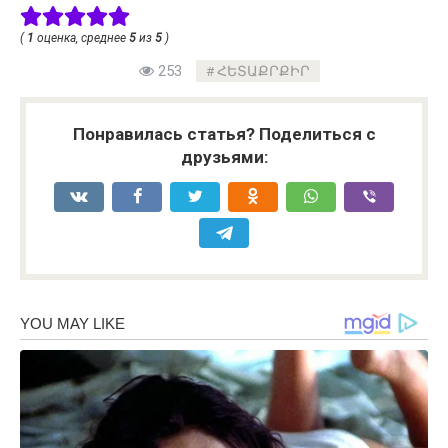
(
1
оценка, среднее
5
из
5
)
253
ՀԵՏԱՔՐՔԻՐ
Понравилась статья? Поделиться с
друзьями: