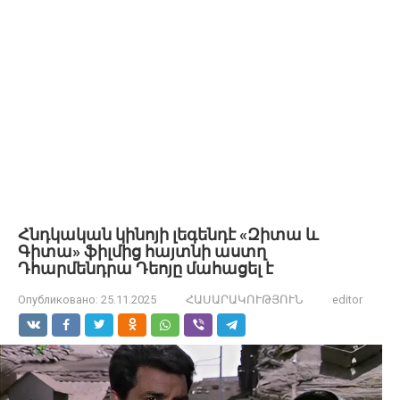
Հնդկական կինոյի լեգենդէ «Զիտա և
Գիտա» ֆիլմից հայտնի աստղ
Դհարմենդրա Դեոյը մահացել է
Опубликовано:
25.11.2025
ՀԱՍԱՐԱԿՈՒԹՅՈՒՆ
editor