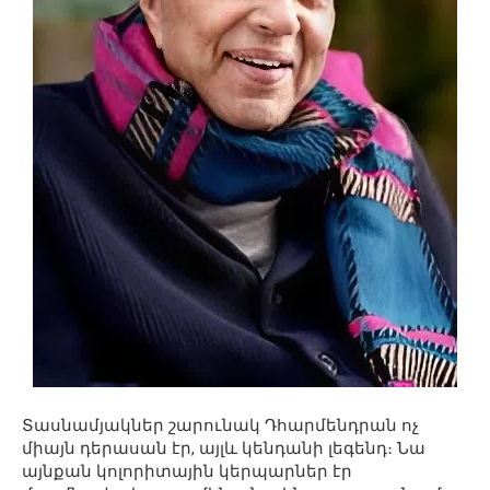
Տասնամյակներ շարունակ Դհարմենդրան ոչ
միայն դերասան էր, այլև կենդանի լեգենդ։ Նա
այնքան կոլորիտային կերպարներ էր