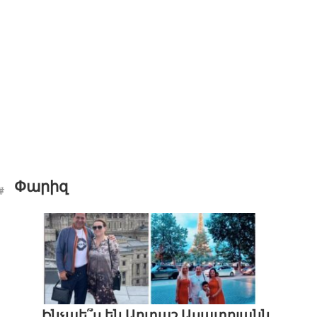
Փարիզ
Ինչպե՞ս են Արտաշ Ասատրյանն