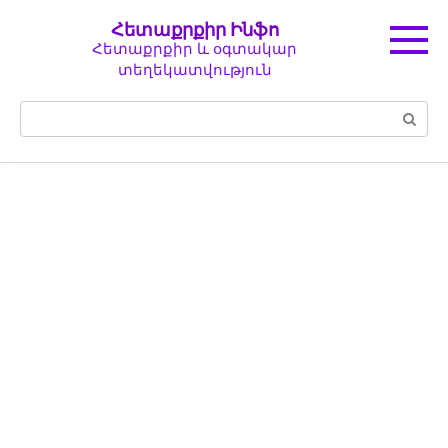
Перейти
Հետաքրքիր Ինֆո
к
Հետաքրքիր և օգտակար
контенту
տեղեկատվություն
Поиск: