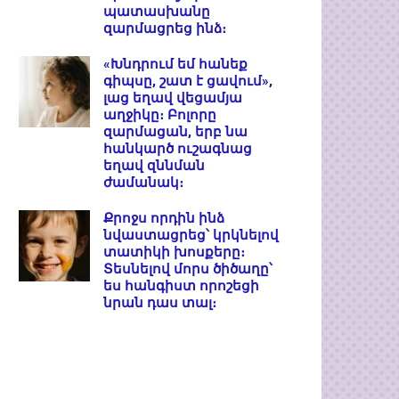
պատասխանը
զարմացրեց ինձ։
«Խնդրում եմ հանեք
գիպսը, շատ է ցավում»,
լաց եղավ վեցամյա
աղջիկը։ Բոլորը
զարմացան, երբ նա
հանկարծ ուշագնաց
եղավ զննման
ժամանակ։
Քրոջս որդին ինձ
նվաստացրեց՝ կրկնելով
տատիկի խոսքերը։
Տեսնելով մորս ծիծաղը՝
ես հանգիստ որոշեցի
նրան դաս տալ։