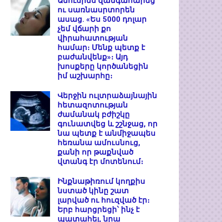
Ամուսինս զանգահարեց
ու սառնասրտորեն
ասաց. «Ես 5000 դոլար
չեմ վճարի քո
վիրահատության
համար։ Մենք պետք է
բաժանվենք»։ Այդ
խոսքերը կործանեցին
իմ աշխարհը։
Վերջին ուլտրաձայնային
հետազոտության
ժամանակ բժիշկը
գունատվեց և շշնջաց, որ
նա պետք է անմիջապես
հեռանա ամուսնուց,
քանի որ թաքնված
վտանգ էր մոտենում։
Ինքնաթիռում կողքիս
նստած կինը շատ
լարված ու հուզված էր։
Երբ հարցրեցի՝ ինչ է
պատահել, նրա