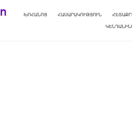
ո
ԽՈՀԱՆՈՑ
ՀԱՍԱՐԱԿՈՒԹՅՈՒՆ
ՀԵՏԱՔՐ
ԿԵՆԴԱՆԻՆ