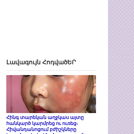
Լավագույն ՀոդվածԵՐ
Հինգ տարեկան աղջկաս այտը
հանկարծ կարմրեց ու ուռեց։
Հիվանդանոցում բժիշկները