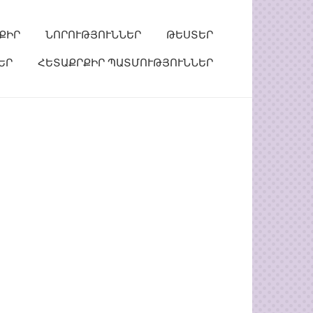
ՔԻՐ
ՆՈՐՈՒԹՅՈՒՆՆԵՐ
ԹԵՍՏԵՐ
ԵՐ
ՀԵՏԱՔՐՔԻՐ ՊԱՏՄՈՒԹՅՈՒՆՆԵՐ