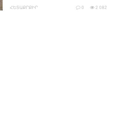
ՀԵՏԱՔՐՔԻՐ
0
2 082