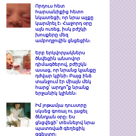
Որդուս հետ
հարսանիքից հետո
նկատեցի, որ նրա աչքը
կարմրել է։ Հաջորդ օրը
այն ուռեց, իսկ բժշկի
խոսքերը մեզ
ամբողջովին ցնցեցին։
Երբ երկվորյակներս
ծնվեցին անսովոր
դիմագծերով, բժիշկն
ասաց, որ նրանց կյանքը
դժվար կլինի։ Բայց ինձ
տանջում էր միայն մեկ
հարց՝ արդյո՞ք նրանք
երջանիկ կլինեն։
Իմ յոթամյա դուստրը
սկսեց գոռալ ու լացել
ծննդյան օրը։ Ես
ցնցվեցի՝ տեսնելով նրա
պատռված գեղեցիկ
զգեստը։