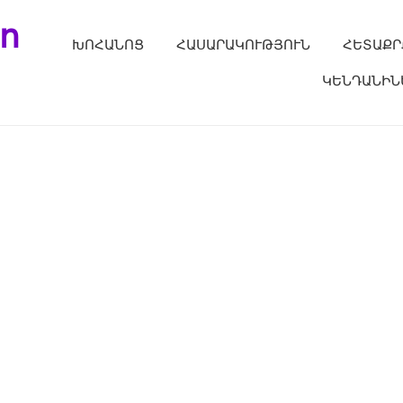
ո
ԽՈՀԱՆՈՑ
ՀԱՍԱՐԱԿՈՒԹՅՈՒՆ
ՀԵՏԱՔՐ
ԿԵՆԴԱՆԻՆ