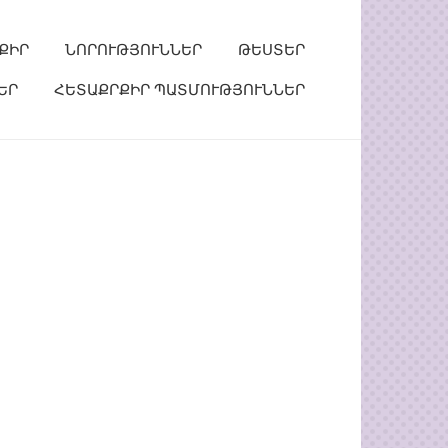
ՔԻՐ
ՆՈՐՈՒԹՅՈՒՆՆԵՐ
ԹԵՍՏԵՐ
ԵՐ
ՀԵՏԱՔՐՔԻՐ ՊԱՏՄՈՒԹՅՈՒՆՆԵՐ