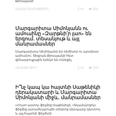
Քյոսայանի
ՀԱՍԱՐԱԿՈՒԹՅՈՒՆ
0
223
Մարգարիտա Սիմոնյանն ու
ամուսինը «Զարթնի՛ր լաո» են
երգում․ տեսանյութ և այլ
մանրամասներ
Մարգարիտա Սիմոնյանն իր ռեժիսոր ու արտիստ
ամուսնու՝ Տիգրան Քյոսայանի հետ
գինարբուքային երեկո են ունեցել
ՀԵՏԱՔՐՔԻՐ
0
273
Ի՞նչ կապ կա հայտնի Սաթենիկի
դերակատարի և Մարգարիտա
Սիմոնյանի միջև․ մանրամասներ
«Հուսո աստղ» ֆիլմից Սաթենիկի, «Տղամարդիկ»
ֆիլմից ատամնաբույժի տիկնոջ կերպարը կերտող
և այլ հայտնի ֆիլմերի