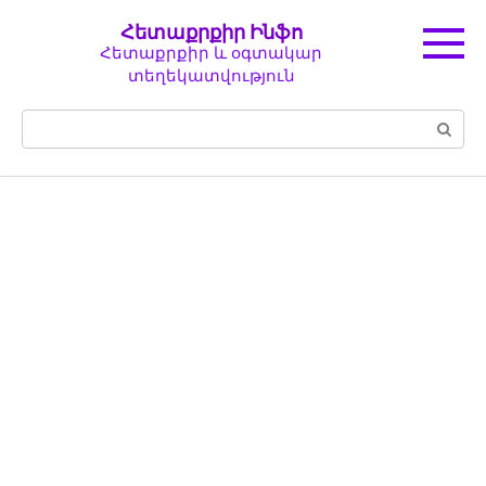
Перейти
Հետաքրքիր Ինֆո
к
Հետաքրքիր և օգտակար
контенту
տեղեկատվություն
Поиск: