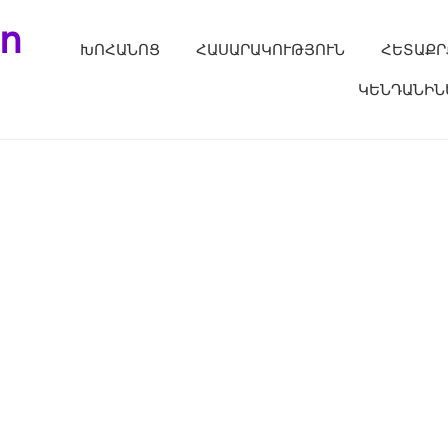
ո
ԽՈՀԱՆՈՑ
ՀԱՍԱՐԱԿՈՒԹՅՈՒՆ
ՀԵՏԱՔՐ
ԿԵՆԴԱՆԻՆ