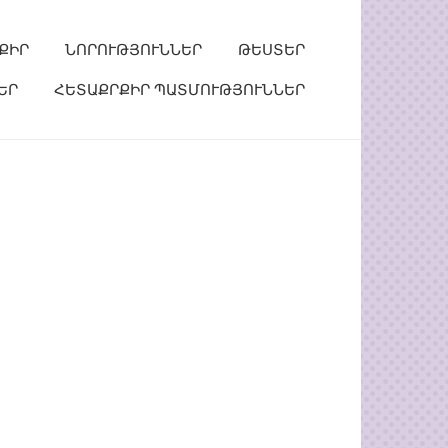
ՔԻՐ
ՆՈՐՈՒԹՅՈՒՆՆԵՐ
ԹԵՍՏԵՐ
ԵՐ
ՀԵՏԱՔՐՔԻՐ ՊԱՏՄՈՒԹՅՈՒՆՆԵՐ