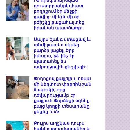
Իմ հինգ տարեկան
դուստրը անընդհատ
բողոքում էր մեջքի
ցավից, մինչև մի օր
բժիշկը բացահայտեց
իրական պատճառը։
Մայրս զանգ ստացավ և
անմիջապես սկսեց
բարձր լացել։ Երբ
իմացա, թե ինչ էր
պատահել, ես
ամբողջովին ցնցվեցի։
Փողոցով քայլելիս տեսա
մի կեղտոտ փոքրիկ շան
ձագուկի, որը
դժվարությամբ էր
քայլում։ Փորձեցի օգնել,
բայց կողքի տեսարանը
ցնցեց ինձ։
Քույրս աղջկաս դուրս
հանեց լողավազանից և