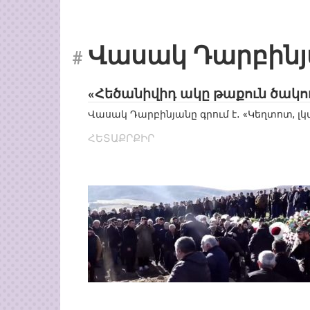
Վասակ Դարբին
«Հեծանիվիդ ակը թաքուն ծակում 
Վասակ Դարբինյանը գրում է․ «Կեղտոտ, լկտի
ՀԵՏԱՔՐՔԻՐ