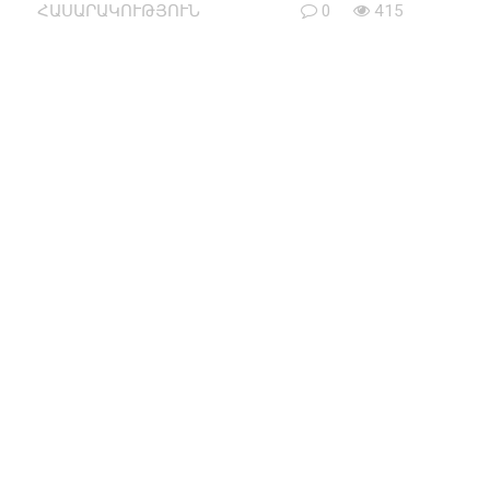
ՀԱՍԱՐԱԿՈՒԹՅՈՒՆ
0
415