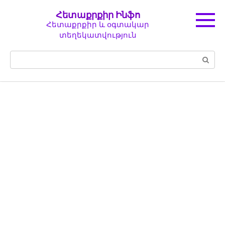
Перейти
Հետաքրքիր Ինֆո
к
Հետաքրքիր և օգտակար
контенту
տեղեկատվություն
Поиск: