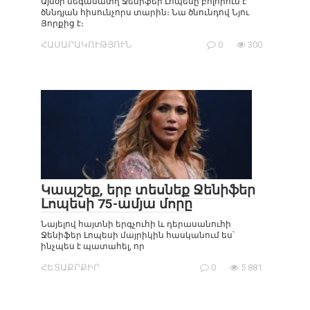
Այսօր մեգասատղ Ջենիֆեր Լոպեսը բոլորում է
ծննդյան հիսունչորս տարին։ Նա ծնունդով Նյու
Յորքից է։
ՀԱՍԱՐԱԿՈՒԹՅՈՒՆ
0
300
Կապշեք, երբ տեսնեք Ջենիֆեր
Լոպեսի 75-ամյա մորը
Նայելով հայտնի երգչուհի և դերասանուհի
Ջենիֆեր Լոպեսի մայրիկին հասկանում ես՝
ինչպես է պատահել, որ
ՀԵՏԱՔՐՔԻՐ
0
5 881