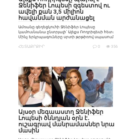
Ջենիֆեր Լոպեսի զգեստով ու
ավելի քան 3,5 միլիոն
հավանման արժանացել
Ամռանը գեղեցկուհի Ջենիֆեր Լոպեսը
կամուսնանա ընտրյալի՝ Ալեքս Ռոդրիգեսի հետ։
Մինչ երկրպագուները սրտի թրթիռով սպասում
ՀԵՏԱՔՐՔԻՐ
0
356
Այսօր մեգաաստղ Ջենիֆեր
Լոպեսի ծննդյան օրն է․
ուշագրավ մանրամասներ նրա
մասին