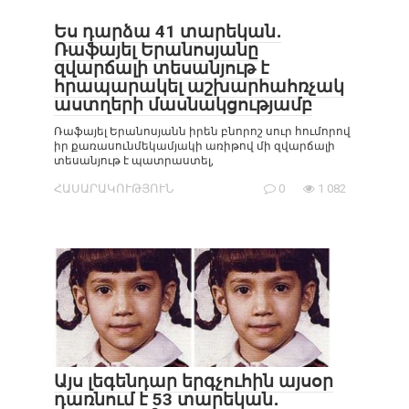
Ես դարձա 41 տարեկան․
Ռաֆայել Երանոսյանը
զվարճալի տեսանյութ է
հրապարակել աշխարհահռչակ
աստղերի մասնակցությամբ
Ռաֆայել Երանոսյանն իրեն բնորոշ սուր հումորով
իր քառասունմեկամյակի առիթով մի զվարճալի
տեսանյութ է պատրաստել,
ՀԱՍԱՐԱԿՈՒԹՅՈՒՆ
0
1 082
Այս լեգենդար երգչուհին այսօր
դառնում է 53 տարեկան․