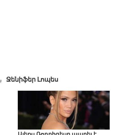
Ջենիֆեր Լոպես
Ալեքս Ռոդրիգեսը պարել է