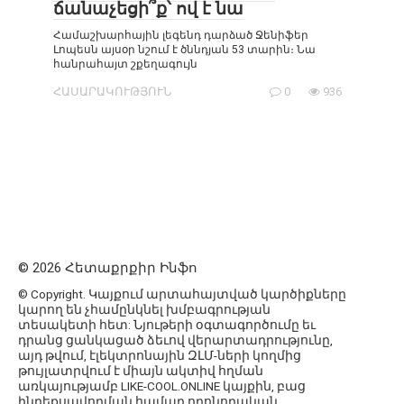
ճանաչեցի՞ք՝ ով է նա
Համաշխարհային լեգենդ դարձած Ջենիֆեր
Լոպեսն այսօր նշում է ծննդյան 53 տարին։ Նա
հանրահայտ շքեղագույն
ՀԱՍԱՐԱԿՈՒԹՅՈՒՆ
0
936
© 2026 Հետաքրքիր Ինֆո
© Copyright. Կայքում արտահայտված կարծիքները
կարող են չհամընկնել խմբագրության
տեսակետի հետ: Նյութերի օգտագործումը եւ
դրանց ցանկացած ձեւով վերարտադրությունը,
այդ թվում, էլեկտրոնային ԶԼՄ-ների կողմից
թույլատրվում է միայն ակտիվ հղման
առկայությամբ LIKE-COOL.ONLINE կայքին, բաց
ինդեքսավորման համար որոնողական