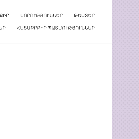
ՔԻՐ
ՆՈՐՈՒԹՅՈՒՆՆԵՐ
ԹԵՍՏԵՐ
ԵՐ
ՀԵՏԱՔՐՔԻՐ ՊԱՏՄՈՒԹՅՈՒՆՆԵՐ