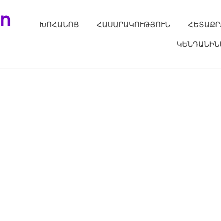
ո
ԽՈՀԱՆՈՑ
ՀԱՍԱՐԱԿՈՒԹՅՈՒՆ
ՀԵՏԱՔՐ
ԿԵՆԴԱՆԻՆ