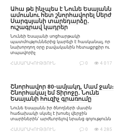
Ահա թե ինչպես է Նունե Եսայանն
ամուսնու հետ շնորհավորել Սերժ
Սարգսյանի տարեդարձը․
ուշագրավ կադրեր
Նունեի Եսայանի սոցհարթակի
պատմություններից կարելի է հասկանալ, որ
նախորդող օրը բավականին հետաքրքիր ու
տպավորիչ
ՀԱՍԱՐԱԿՈՒԹՅՈՒՆ
0
4 017
Շնորհավոր 80-ամյակդ, Մամ ջան։
Շնորհակալ եմ Տիրոջը․ Նունե
Եսայանի հուզիչ գրառումը
Նունե Եսայանն իր ծնողների մասին
հաճախակի սկսել է խոսել վերջին
տարիներին՝ արժևորելով նրանց գոյությունն
ՀԱՍԱՐԱԿՈՒԹՅՈՒՆ
0
4 285