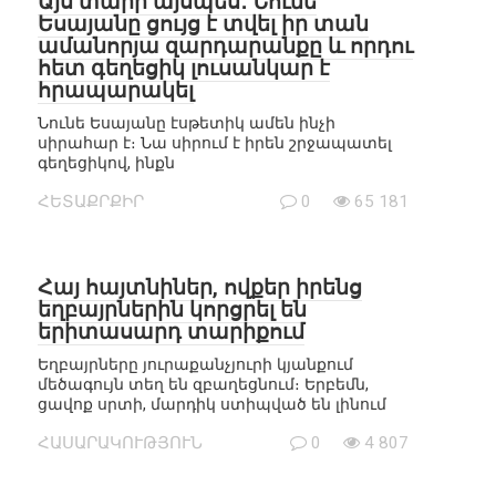
Այս տարի այսպես․ Նունե
Եսայանը ցույց է տվել իր տան
ամանորյա զարդարանքը և որդու
հետ գեղեցիկ լուսանկար է
հրապարակել
Նունե Եսայանը էսթետիկ ամեն ինչի
սիրահար է։ Նա սիրում է իրեն շրջապատել
գեղեցիկով, ինքն
ՀԵՏԱՔՐՔԻՐ
0
65 181
Հայ հայտնիներ, ովքեր իրենց
եղբայրներին կորցրել են
երիտասարդ տարիքում
Եղբայրները յուրաքանչյուրի կյանքում
մեծագույն տեղ են զբաղեցնում։ Երբեմն,
ցավոք սրտի, մարդիկ ստիպված են լինում
ՀԱՍԱՐԱԿՈՒԹՅՈՒՆ
0
4 807