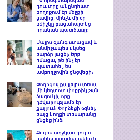
Իմ հինգ տարեկան
դուստրը անընդհատ
բողոքում էր մեջքի
ցավից, մինչև մի օր
բժիշկը բացահայտեց
իրական պատճառը։
Մայրս զանգ ստացավ և
անմիջապես սկսեց
բարձր լացել։ Երբ
իմացա, թե ինչ էր
պատահել, ես
ամբողջովին ցնցվեցի։
Փողոցով քայլելիս տեսա
մի կեղտոտ փոքրիկ շան
ձագուկի, որը
դժվարությամբ էր
քայլում։ Փորձեցի օգնել,
բայց կողքի տեսարանը
ցնցեց ինձ։
Քույրս աղջկաս դուրս
հանեց լողավազանից և