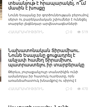
տեսանյութ է հրապարակել․ ո՞ւմ
մասին է խոսքը
Նունե Եսայանը իր գործունեության բերումով
սերտ ու բարեկամական շփումներ է ունեցել
տարբեր լեգենդար արվեստագետների
ՀԱՍԱՐԱԿՈՒԹՅՈՒՆ
0
519
Նախատոնական Տիրամիսու․
Նունե Եսայանը ցուցադրել է
անչափ համեղ Տիրամիսու
պատրաստելու իր տարբերակը
Թերևս, յուրաքանչույր տանտիկին ունի
ամանորյա իր հատուկ ուտեստը, որն
առանձահատուկ խնամքով ու սիրով է
ՀԱՍԱՐԱԿՈՒԹՅՈՒՆ
0
470