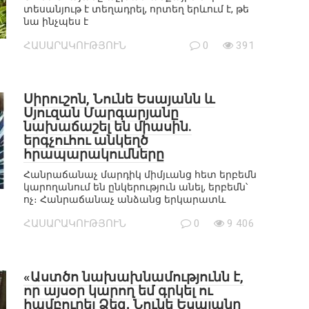
տեսանյութ է տեղադրել, որտեղ երևում է, թե
նա ինչպես է
ՀԱՍԱՐԱԿՈՒԹՅՈՒՆ
0
391
Սիրուշոն, Նունե Եսայանն և
Սյուզան Մարգարյանը
նախաճաշել են միասին.
երգչուհու անկեղծ
հրապարակումները
Հանրաճանաչ մարդիկ միմյւանց հետ երբեմն
կարողանում են ընկերություն անել, երբեմն՝
ոչ։ Հանրաճանաչ անձանց երկարատև
ՀԱՍԱՐԱԿՈՒԹՅՈՒՆ
0
9 406
«Աստծո նախախնամությունն է,
որ այսօր կարող եմ գրկել ու
համբուրել Ձեզ․ Նունե Եսայանը