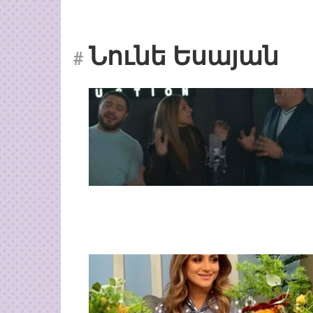
Նունե Եսայան