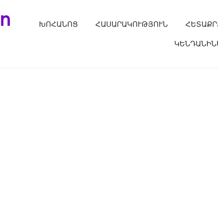
ո
ԽՈՀԱՆՈՑ
ՀԱՍԱՐԱԿՈՒԹՅՈՒՆ
ՀԵՏԱՔՐ
ԿԵՆԴԱՆԻՆ