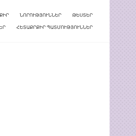
ՔԻՐ
ՆՈՐՈՒԹՅՈՒՆՆԵՐ
ԹԵՍՏԵՐ
ԵՐ
ՀԵՏԱՔՐՔԻՐ ՊԱՏՄՈՒԹՅՈՒՆՆԵՐ