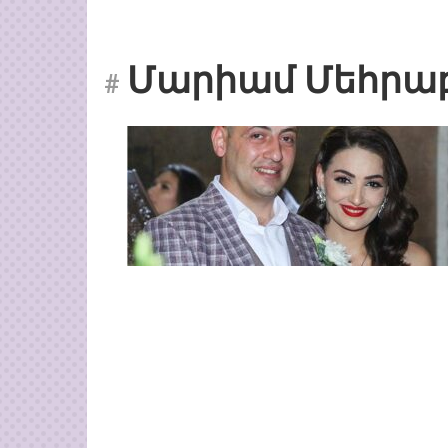
Մարիամ Մեհրա