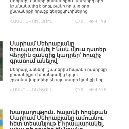
Մեհրաբյանների ընտանիքում նախորդ օրը
նշանակալից է եղել, քանի որ այդ օրը
ընտանիքի հրաշք գեղեցկուհիներից
ՀԱՍԱՐԱԿՈՒԹՅՈՒՆ
0
4 198
Մարիամ Մեհրաբյանը
հրապարակել է նաև մյուս դստեր
Վերջին զանգից կադրեր՝ հուզիչ
գրառում անելով
Մեհրաբյանների՝ շատերին հայտնի ու սիրելի
ընտանիքում միանգամից երկու
շրջանավարտներ են այս տարի կյանքի նոր
ՀԱՍԱՐԱԿՈՒԹՅՈՒՆ
0
4 675
Խաղաղություն․ հայտնի հոգեբան
Մարիամ Մեհրաբյանը ամուսնու
հետ տեսանյութ է հրապարակել․