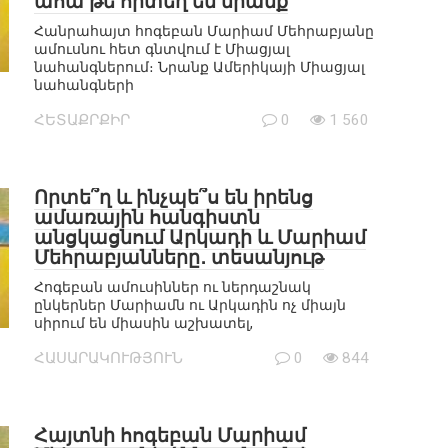
ահա թե որտեղ են նրանք
Հանրահայտ հոգեբան Մարիամ Մեհրաբյանը
ամուսնու հետ գնտվում է Միացյալ
նահանգներում։ Նրանք Ամերիկայի Միացյալ
նահանգների
ՀԵՏԱՔՐՔԻՐ
0
1 560
Որտե՞ղ և ինչպե՞ս են իրենց
ամառային հանգիստն
անցկացնում Արկադի և Մարիամ
Մեհրաբյանները․ տեսանյութ
Հոգեբան ամուսիններ ու ներդաշնակ
ընկերներ Մարիամն ու Արկադին ոչ միայն
սիրում են միասին աշխատել,
ՀԱՍԱՐԱԿՈՒԹՅՈՒՆ
0
844
Հայտնի հոգեբան Մարիամ