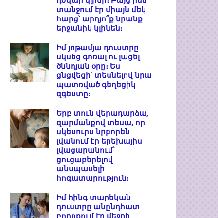
դժվար կլինի։ Բայց ինձ
տանջում էր միայն մեկ
հարց՝ արդյո՞ք նրանք
երջանիկ կլինեն։
Իմ յոթամյա դուստրը
սկսեց գոռալ ու լացել
ծննդյան օրը։ Ես
ցնցվեցի՝ տեսնելով նրա
պատռված գեղեցիկ
զգեստը։
Երբ տուն վերադարձա,
զարմանքով տեսա, որ
սկեսուրս նրբորեն
լվանում էր երեխայիս
լվացարանում՝
ցուցաբերելով
անսպասելի
հոգատարություն։
Իմ հինգ տարեկան
դուստրը անընդհատ
բողոքում էր մեջքի