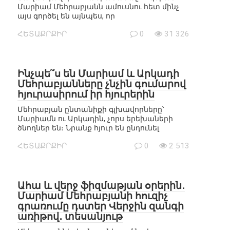
Մարիամ Մեհրաբյանն ամուսնու հետ մինչ
այս գործել են այնպես, որ
ՀԵՏԱՔՐՔԻՐ
0
31 326
Ինչպե՞ս են Մարիամ և Արկադի
Մեհրաբյանները չնչին գումարով
հյուրասիրում իր հյուրերին
Մեհրաբյան ընտանիքի գլխավորները՝
Մարիամն ու Արկադին, չորս երեխաների
ծնողներ են։ Նրանք հյուր են ընդունել
ՀԵՏԱՔՐՔԻՐ
0
2 513
Ահա և վերջ ֆիզմաթյան օրերին․
Մարիամ Մեհրաբյանի հուզիչ
գրառումը դստեր Վերջին զանգի
առիթով․ տեսանյութ