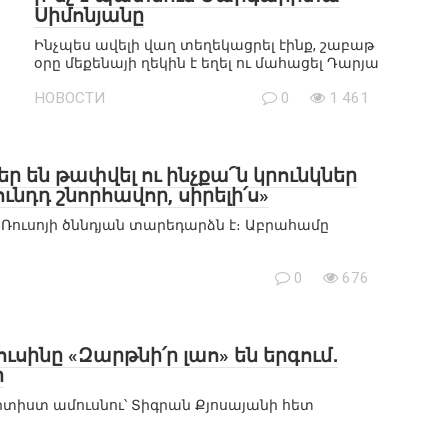
Սիմոնյանը
Ինչպես ավելի վաղ տեղեկացրել էինք, շաբաթ
օրը մեքենայի ղեկին է եղել ու մահացել Դարյա
НОВОСТИ
0
1 461
ր են թափվել ու ինչքա՜ն կրունկներ
ւնդդ շնորհավոր, սիրելի՛ս»
Ռուսոյի ծննդյան տարեդարձն է։ Աբրահամը
0
676
սինը «Զարթնի՛ր լաո» են երգում․
ր
րտիստ ամուսնու՝ Տիգրան Քյոսայանի հետ