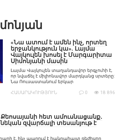
մոնյան
«Նա ատում է ամեն ինչ, որտեղ
երջանկություն կա». Լայմա
Վայկուլեն խոսել է Մարգարիտա
Սիմոնյանի մասին
Լայմա Վայկուլեն տաղանդավոր երգչուհի է,
որ նվաճել է միլիոնավոր մարդկանց սրտերը:
Նա Ռուսաստանում երկար
ՀԱՍԱՐԱԿՈՒԹՅՈՒՆ
0
18 896
 Քեոսայանի հետ ամուսնացանք․
եկան զվարճալի տեսանյութ է
արի է, ինչ ապրում է հանրահայտ ռեժիսոր