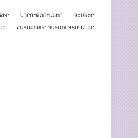
ՔԻՐ
ՆՈՐՈՒԹՅՈՒՆՆԵՐ
ԹԵՍՏԵՐ
ԵՐ
ՀԵՏԱՔՐՔԻՐ ՊԱՏՄՈՒԹՅՈՒՆՆԵՐ