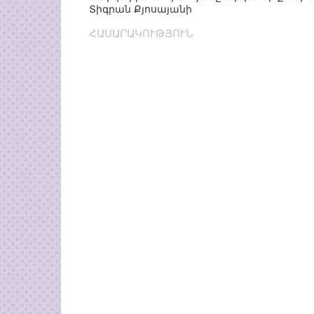
Տիգրան Քյոսայանի
ՀԱՍԱՐԱԿՈՒԹՅՈՒՆ