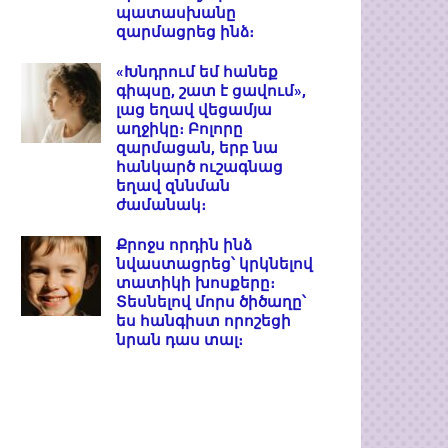
պատասխանը
զարմացրեց ինձ։
«Խնդրում եմ հանեք
գիպսը, շատ է ցավում»,
լաց եղավ վեցամյա
աղջիկը։ Բոլորը
զարմացան, երբ նա
հանկարծ ուշագնաց
եղավ զննման
ժամանակ։
Քրոջս որդին ինձ
նվաստացրեց՝ կրկնելով
տատիկի խոսքերը։
Տեսնելով մորս ծիծաղը՝
ես հանգիստ որոշեցի
նրան դաս տալ։