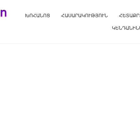
ո
ԽՈՀԱՆՈՑ
ՀԱՍԱՐԱԿՈՒԹՅՈՒՆ
ՀԵՏԱՔՐ
ԿԵՆԴԱՆԻՆ