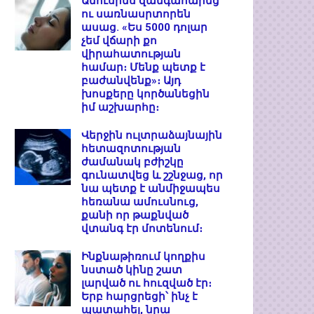
Ամուսինս զանգահարեց
ու սառնասրտորեն
ասաց. «Ես 5000 դոլար
չեմ վճարի քո
վիրահատության
համար։ Մենք պետք է
բաժանվենք»։ Այդ
խոսքերը կործանեցին
իմ աշխարհը։
Վերջին ուլտրաձայնային
հետազոտության
ժամանակ բժիշկը
գունատվեց և շշնջաց, որ
նա պետք է անմիջապես
հեռանա ամուսնուց,
քանի որ թաքնված
վտանգ էր մոտենում։
Ինքնաթիռում կողքիս
նստած կինը շատ
լարված ու հուզված էր։
Երբ հարցրեցի՝ ինչ է
պատահել, նրա