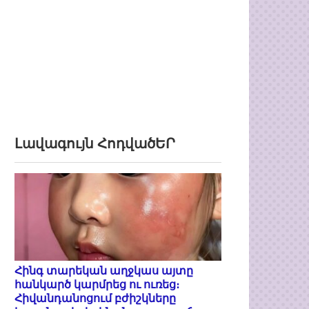
Լավագույն ՀոդվածԵՐ
Հինգ տարեկան աղջկաս այտը
հանկարծ կարմրեց ու ուռեց։
Հիվանդանոցում բժիշկները