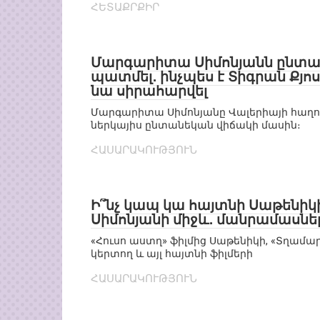
ՀԵՏԱՔՐՔԻՐ
Մարգարիտա Սիմոնյանն ընտա
պատմել․ ինչպես է Տիգրան Քյոս
նա սիրահարվել
Մարգարիտա Սիմոնյանը Վալերիայի հաղորդ
ներկայիս ընտանեկան վիճակի մասին։
ՀԱՍԱՐԱԿՈՒԹՅՈՒՆ
Ի՞նչ կապ կա հայտնի Սաթեն
Սիմոնյանի միջև․ մանրամասնե
«Հուսո աստղ» ֆիլմից Սաթենիկի, «Տղամա
կերտող և այլ հայտնի ֆիլմերի
ՀԱՍԱՐԱԿՈՒԹՅՈՒՆ