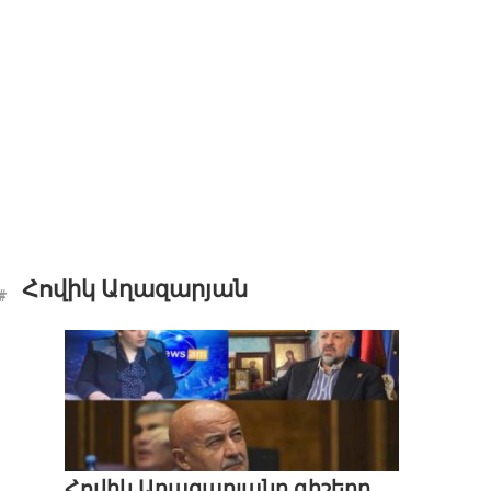
Հովիկ Աղազարյան
Հովիկ Աղազարյանը գիշերը