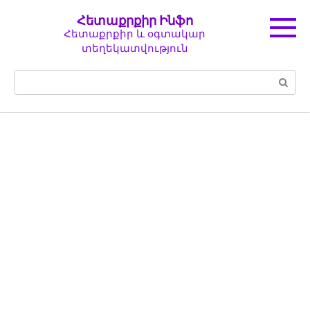
Перейти
Հետաքրքիր Ինֆո
к
Հետաքրքիր և օգտակար
контенту
տեղեկատվություն
Поиск: