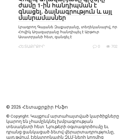
ժամը 1-ին հանդիպման է
գնացել․ ձայնագրություն և այլ
մանրամասներ
Լրագրող Գայանե Զաքարյանը, տեղեկանալով, որ
Հովիկ Աղազարյանը հանդիպել է Արթուր
Ասատրյանի հետ, զանգել է
ՀԵՏԱՔՐՔԻՐ
0
702
© 2026 Հետաքրքիր Ինֆո
© Copyright. Կայքում արտահայտված կարծիքները
կարող են չհամընկնել խմբագրության
տեսակետի հետ: Նյութերի օգտագործումը եւ
դրանց ցանկացած ձեւով վերարտադրությունը,
այդ թվում, էլեկտրոնային ԶԼՄ-ների կողմից