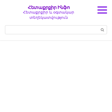
Перейти
Հետաքրքիր Ինֆո
к
Հետաքրքիր և օգտակար
контенту
տեղեկատվություն
Поиск: