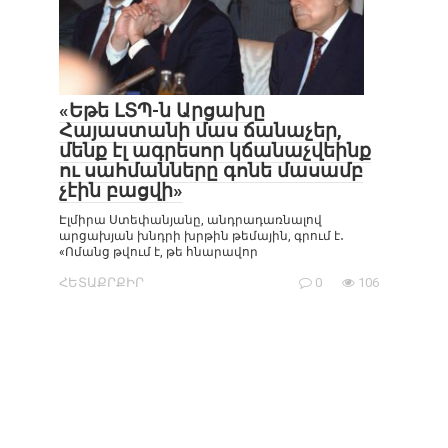
«Եթե ԼՏՊ-ն Արցախը
Հայաստանի մաս ճանաչեր,
մենք էլ ագրեսոր կճանաչվեինք
ու սահմանները գոնե մասամբ
չէին բացվի»
Էլմիրա Ստեփանյանը, անդրադառնալով
արցախյան խնդրի խրթին թեմային, գրում է․
«Ոմանց թվում է, թե հնարավոր
ՀԵՏԱՔՐՔԻՐ
0
106