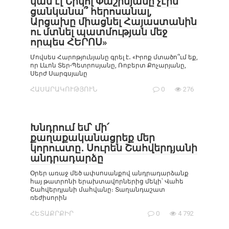
կամ էլ Նիկոլ Փաշինյանը չէին
ցանկանա՞ հերոսանալ,
Արցախը միացնել Հայաստանին
ու մտնել պատմության մեջ
որպես ՀԵՐՈՍ»
Մովսես Հարոթյունյանը գրել է․ «Իրոք մտածո՞ւմ եք,
որ Լևոն Տեր-Պետրոսյանը, Ռոբերտ Քոչարյանը,
Սերժ Սարգսյանը
ՀԱՍԱՐԱԿՈՒԹՅՈՒՆ
0
276
Խնդրում եմ՝ մի՛
քաղաքականացրեք մեր
կորուստը․ Սուրեն Շահվերդյանի
անդրադարձը
Օրեր առաջ մեծ ափսոսանքով անդրադարձանք
հայ թատրոնի երախտավորներից մեկի՝ Վահե
Շահվերդյանի մահվանը։ Տաղանդաշատ
ռեժիսորին
ՀԵՏԱՔՐՔԻՐ
0
4 792