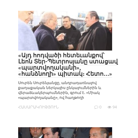
«Այդ հոդվածի հետեւանքով՝
Լեոն Տեր-Պետրոսյանը ստացավ
«պարտվողականի»,
«հանձնողի» պիտակ։ Հետո․․․»
Սուրեն Սուրենյանցը, անդրադառնալով
քաղաքական ներկայիս ընկալումներին և
վերաձևակերպումներին, գրում է․ «Միակ
«պարտվողականը», ով հաղթողի
ՀԱՍԱՐԱԿՈՒԹՅՈՒՆ
0
94