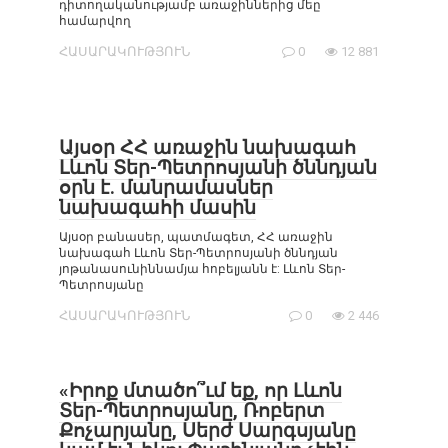
դիտողականությամբ առաջիններից մեը
համարվող
ՀԱՍԱՐԱԿՈՒԹՅՈՒՆ
0
12 881
Այսօր ՀՀ առաջին նախագահ
Լևոն Տեր-Պետրոսյանի ծննդյան
օրն է. մանրամասներ
նախագահի մասին
Այսօր բանասեր, պատմագետ, ՀՀ առաջին
նախագահ Լևոն Տեր-Պետրոսյանի ծննդյան
յոթանասունիննամյա հոբելյանն է: Լևոն Տեր-
Պետրոսյանը
ՀԱՍԱՐԱԿՈՒԹՅՈՒՆ
0
2 446
«Իրոք մտածո՞ւմ եք, որ Լևոն
Տեր-Պետրոսյանը, Ռոբերտ
Քոչարյանը, Սերժ Սարգսյանը