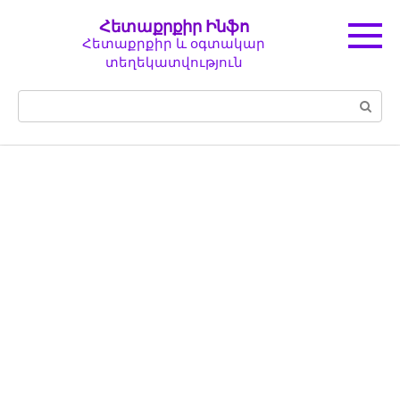
Перейти
Հետաքրքիր Ինֆո
к
Հետաքրքիր և օգտակար
контенту
տեղեկատվություն
Поиск: