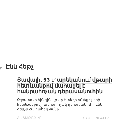
Էնն Հեթչ
Ցավալի․ 53 տարեկանում վթարի
հետևանքով մահացել է
հանրահռչակ դերասանուհին
Օգոստոսի հինգին վթար է տեղի ունեցել, որի
հետևանքով հանրահռչակ դերասանուհի Էնն
Հեթչը ծայրահեղ ծանր
ՀԵՏԱՔՐՔԻՐ
0
4 002