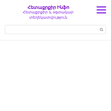
Перейти
Հետաքրքիր Ինֆո
к
Հետաքրքիր և օգտակար
контенту
տեղեկատվություն
Поиск: