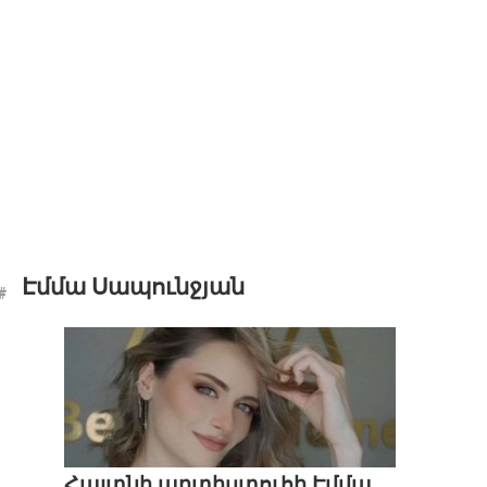
Էմմա Սապունջյան
Հայտնի արտիստուհի Էմմա