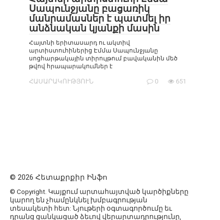
Սապունջյանը բացառիկ
մանրամասներ է պատմել իր
անձնական կյանքի մասին
Հայտնի երիտասարդ ու ակտիվ
արտիստուհիներից Էմմա Սապունջյանը
սոցհարթակային տիրույթում բավականին մեծ
թվով հրապարակումներ է
ՀԱՍԱՐԱԿՈՒԹՅՈՒՆ
0
651
© 2026 Հետաքրքիր Ինֆո
© Copyright. Կայքում արտահայտված կարծիքները
կարող են չհամընկնել խմբագրության
տեսակետի հետ: Նյութերի օգտագործումը եւ
դրանց ցանկացած ձեւով վերարտադրությունը,