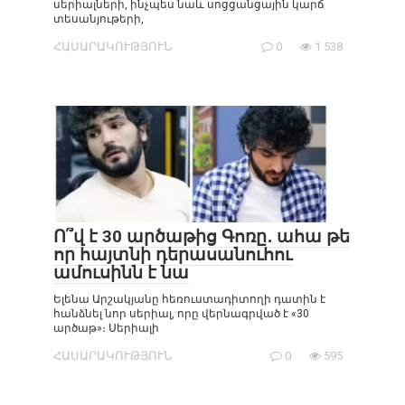
սերիալների, ինչպես նաև սոցցանցային կարճ
տեսանյութերի,
ՀԱՍԱՐԱԿՈՒԹՅՈՒՆ
0
1 538
Ո՞վ է 30 արծաթից Գոռը․ ահա թե
որ հայտնի դերասանուհու
ամուսինն է նա
Ելենա Արշակյանը հեռուստադիտողի դատին է
հանձնել նոր սերիալ, որը վերնագրված է «30
արծաթ»։ Սերիալի
ՀԱՍԱՐԱԿՈՒԹՅՈՒՆ
0
595