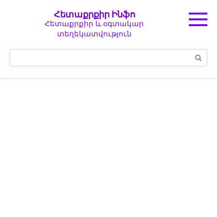
Перейти
Հետաքրքիր Ինֆո
к
Հետաքրքիր և օգտակար
контенту
տեղեկատվություն
Поиск: