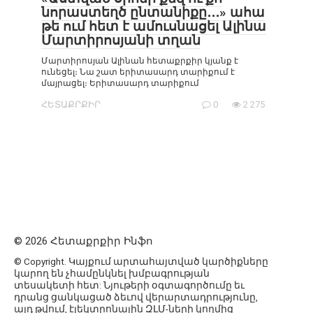
նորաստեղծ ընտանիքը․․․» ահա
թե ում հետ է ամուսնացել Ալինա
Մարտիրոսյանի տղան
Մարտիրոսյան Ալինան հետաքրքիր կյանք է
ունեցել։ Նա շատ երիտասարդ տարիքում է
մայրացել։ Երիտասարդ տարիքում
ՀԵՏԱՔՐՔԻՐ
0
2 275
© 2026 Հետաքրքիր Ինֆո
© Copyright. Կայքում արտահայտված կարծիքները
կարող են չհամընկնել խմբագրության
տեսակետի հետ: Նյութերի օգտագործումը եւ
դրանց ցանկացած ձեւով վերարտադրությունը,
այդ թվում, էլեկտրոնային ԶԼՄ-ների կողմից