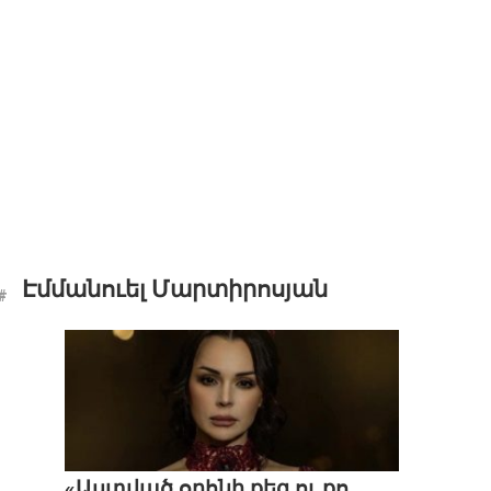
Էմմանուել Մարտիրոսյան
«Աստված օրհնի քեզ ու քո