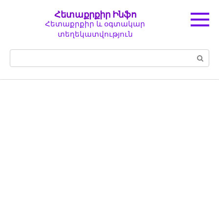
Перейти
Հետաքրքիր Ինֆո
к
Հետաքրքիր և օգտակար
контенту
տեղեկատվություն
Поиск: