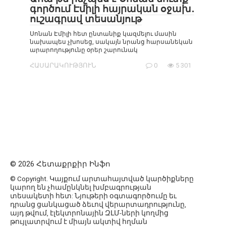
գործում Էմիլի հայրական օջախ․
ուշագրավ տեսանյութ
Սոնան Էմիլի հետ ընտանիք կազմելու մասին
նախապես չխոսեց, սակայն նրանց հարսանեկան
արարողությունը օրեր շարունակ
ՀԱՍԱՐԱԿՈՒԹՅՈՒՆ
0
5 301
© 2026 Հետաքրքիր Ինֆո
© Copyright. Կայքում արտահայտված կարծիքները
կարող են չհամընկնել խմբագրության
տեսակետի հետ: Նյութերի օգտագործումը եւ
դրանց ցանկացած ձեւով վերարտադրությունը,
այդ թվում, էլեկտրոնային ԶԼՄ-ների կողմից
թույլատրվում է միայն ակտիվ հղման