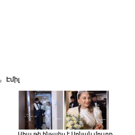
Էմիլ
Ահա թե ինչպես է Սոնան մուտք