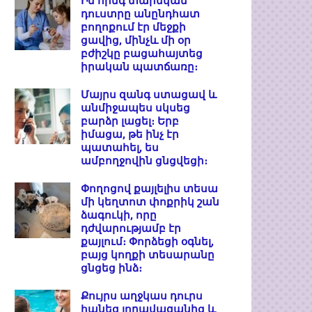
Իմ հինգ տարեկան
դուստրը անընդհատ
բողոքում էր մեջքի
ցավից, մինչև մի օր
բժիշկը բացահայտեց
իրական պատճառը։
Մայրս զանգ ստացավ և
անմիջապես սկսեց
բարձր լացել։ Երբ
իմացա, թե ինչ էր
պատահել, ես
ամբողջովին ցնցվեցի։
Փողոցով քայլելիս տեսա
մի կեղտոտ փոքրիկ շան
ձագուկի, որը
դժվարությամբ էր
քայլում։ Փորձեցի օգնել,
բայց կողքի տեսարանը
ցնցեց ինձ։
Քույրս աղջկաս դուրս
հանեց լողավազանից և