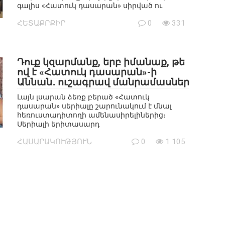
գալիս «Հատուկ դասարան» սիրված ու
ՀԵՏԱՔՐՔԻՐ
0
331
Դուք կզարմանք, երբ իմանաք, թե
ով է «Հատուկ դասարան»-ի
Աննան․ ուշագրավ մանրամասներ
Լայն լսարան ձեռք բերած «Հատուկ
դասարան» սերիալը շարունակում է մնալ
հեռուստադիտողի ամենասիրելիներից։
Սերիալի երիտասարդ
ՀԱՍԱՐԱԿՈՒԹՅՈՒՆ
0
1 105