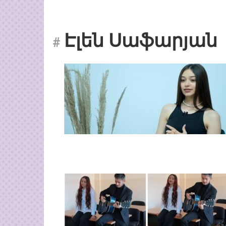
Էլեն Սաֆարյան