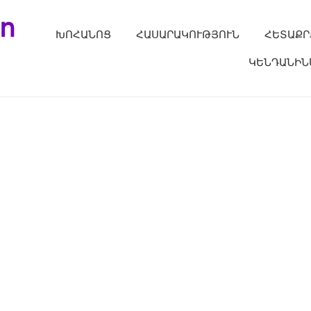
ո
ԽՈՀԱՆՈՑ
ՀԱՍԱՐԱԿՈՒԹՅՈՒՆ
ՀԵՏԱՔՐ
ԿԵՆԴԱՆԻՆ