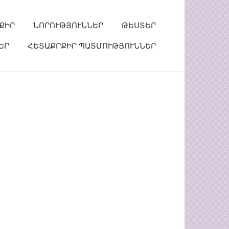
ՔԻՐ
ՆՈՐՈՒԹՅՈՒՆՆԵՐ
ԹԵՍՏԵՐ
ԵՐ
ՀԵՏԱՔՐՔԻՐ ՊԱՏՄՈՒԹՅՈՒՆՆԵՐ