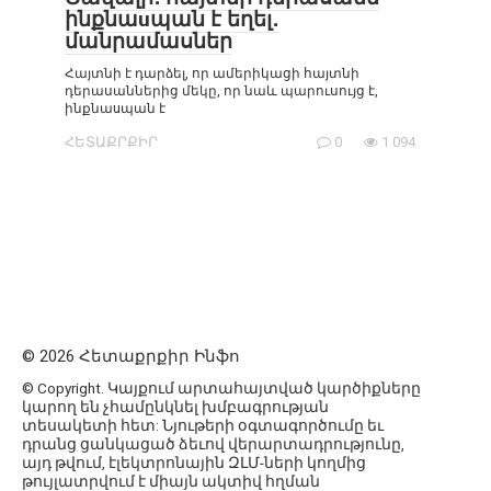
ինքնաuպան է եղել․
մանրամասներ
Հայտնի է դարձել, որ ամերիկացի հայտնի
դերասաններից մեկը, որ նաև պարուսույց է,
ինքնաuպան է
ՀԵՏԱՔՐՔԻՐ
0
1 094
© 2026 Հետաքրքիր Ինֆո
© Copyright. Կայքում արտահայտված կարծիքները
կարող են չհամընկնել խմբագրության
տեսակետի հետ: Նյութերի օգտագործումը եւ
դրանց ցանկացած ձեւով վերարտադրությունը,
այդ թվում, էլեկտրոնային ԶԼՄ-ների կողմից
թույլատրվում է միայն ակտիվ հղման