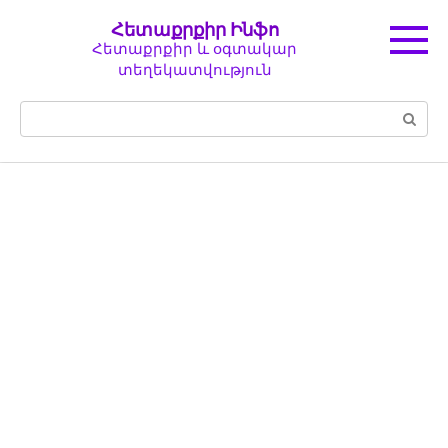
Перейти
Հետաքրքիր Ինֆո
к
Հետաքրքիր և օգտակար
контенту
տեղեկատվություն
Поиск: