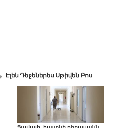
Էլեն Դեջեներես Սթիվեն Բոս
Ցավալի․ հայտնի դերասանն