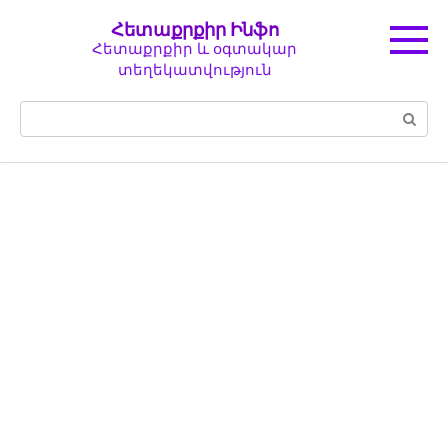
Перейти
Հետաքրքիր Ինֆո
к
Հետաքրքիր և օգտակար
контенту
տեղեկատվություն
Поиск: