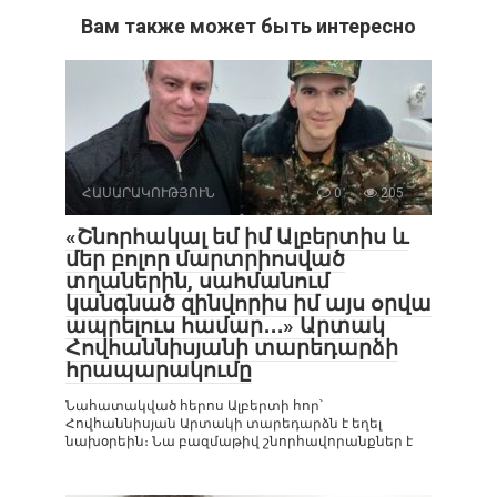
Вам также может быть интересно
ՀԱՍԱՐԱԿՈՒԹՅՈՒՆ
0
205
«Շնորհակալ եմ իմ Ալբերտիս և
մեր բոլոր մարտրիոսված
տղաներին, սահմանում
կանգնած զինվորիս իմ այս օրվա
ապրելուս համար․․․» Արտակ
Հովհաննիսյանի տարեդարձի
հրապարակումը
Նահատակված հերոս Ալբերտի հոր՝
Հովհաննիսյան Արտակի տարեդարձն է եղել
նախօրեին։ Նա բազմաթիվ շնորհավորանքներ է