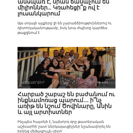
անսպառ է, նրան ճանաչում են
միլիոններ… Կռահեցի՞ք ով է
լուսանկարում
Այս տղայի աչքերը լի են չարաճճիություններով ու
դիտողականությամբ, իսկ նրա ժպիտը կարծես
թաքցնում է
ՀԵՏԱՔՐՔԻՐ
0
653
Հարբած շաբաշ են բաժանում ու
ինքնամոռաց պարում․․․ ի՞նչ
առիթ են նշում Ծովինարը, Անին
և այլ արտիստներ
Ինչպես հայտնի է, նախորդ օրը թատերական
աշխարհի շատ ներկայաւցիչներ նշանավորել են
իրենց մեծագոււյն սիրո՝