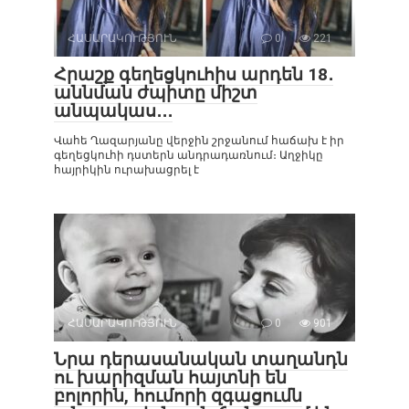
ՀԱՍԱՐԱԿՈՒԹՅՈՒՆ
0
221
Հրաշք գեղեցկուհիս արդեն 18․
աննման ժպիտը միշտ
անպակաս․․․
Վահե Ղազարյանը վերջին շրջանում հաճախ է իր
գեղեցկուհի դստերն անդրադառնում։ Աղջիկը
հայրիկին ուրախացրել է
ՀԱՍԱՐԱԿՈՒԹՅՈՒՆ
0
901
Նրա դերասանական տաղանդն
ու խարիզման հայտնի են
բոլորին, հումորի զգացումն