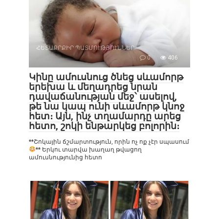
ՀԵՏԱՔՐՔԻՐ ՊԱՏՄՈՒԹՅՈՒՆՆԵՐ
0
406
Կինը ամուսնուց ծնեց սևամորթ
երեխա և մեղադրեց նրան
դավաճանության մեջ՝ ասելով,
թե նա կապ ունի սևամորթ կնոջ
հետ։ Այն, ինչ տղամարդը արեց
հետո, շոկի ենթարկեց բոլորին։
**Շոկային ճշմարտություն, որին ոչ ոք չէր սպասում
** Երկու տարվա խաղաղ թվացող
ամուսնությունից հետո