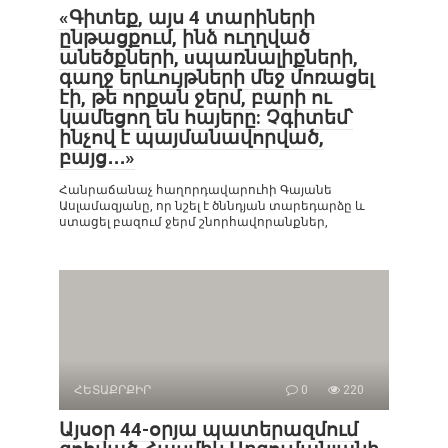
«Գիտեք, այս 4 տարիների
ընթացքում, ինձ ուղղված
անեծքների, uպառնալիքների,
գաղջ երևույթների մեջ մոռացել
էի, թե որքան ջերմ, բարի ու
կամեցող են հայերը: Չգիտեմ՝
ինչով է պայմանավորված,
բայց․․․»
Հանրաճանաչ հաղորդավարուհի Գայանե
Ասլամազյանը, որ նշել է ծննդյան տարեդարձը և
ստացել բազում ջերմ շնորհավորանքներ,
ՀԵՏԱՔՐՔԻՐ
0
220
Այսօր 44-օրյա պատերազմում