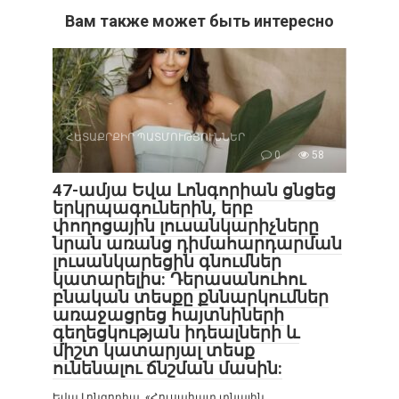
Вам также может быть интересно
ՀԵՏԱՔՐՔԻՐ ՊԱՏՄՈՒԹՅՈՒՆՆԵՐ
0
58
47-ամյա Եվա Լոնգորիան ցնցեց
երկրպագուներին, երբ
փողոցային լուսանկարիչները
նրան առանց դիմահարդարման
լուսանկարեցին գնումներ
կատարելիս: Դերասանուհու
բնական տեսքը քննարկումներ
առաջացրեց հայտնիների
գեղեցկության իդեալների և
միշտ կատարյալ տեսք
ունենալու ճնշման մասին:
Եվա Լոնգորիա. «Հուսահատ տնային