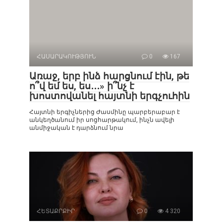
ՀԱՍԱՐԱԿՈՒԹՅՈՒՆ
0
167
Առաջ, երբ ինձ հարցնում էին, թե
ո՞վ եմ ես, ես․․․» ի՞նչ է
խոստովանել հայտնի երգչուհին
Հայտնի երգիչներից Ժասմինը պարբերաբար է
անկեղծանում իր սոցհարթակում, ինչն ավելի
անմիջական է դարձնում նրա
ՀԵՏԱՔՐՔԻՐ
0
4 320