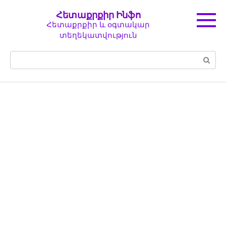
Перейти
Հետաքրքիր Ինֆո
к
Հետաքրքիր և օգտակար
контенту
տեղեկատվություն
Поиск: