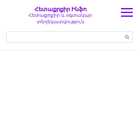
Перейти
Հետաքրքիր Ինֆո
к
Հետաքրքիր և օգտակար
контенту
տեղեկատվություն
Поиск: