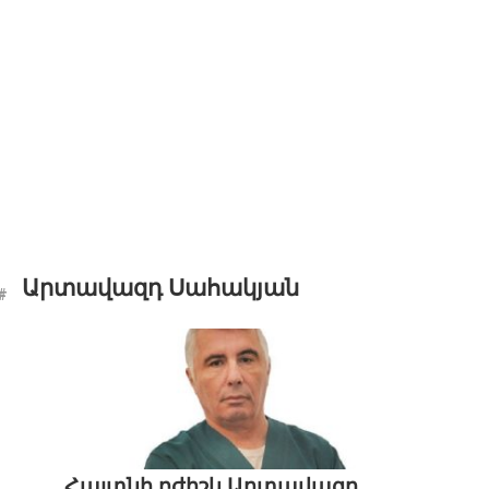
Արտավազդ Սահակյան
Հայտնի բժիշկ Արտավազդ