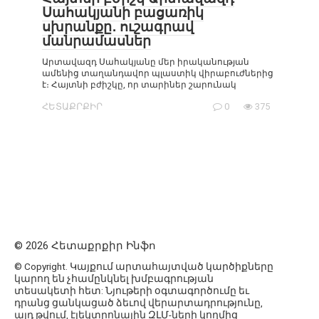
Սահակյանի բացառիկ
սխրանքը․ ուշագրավ
մանրամասներ
Արտավազդ Սահակյանը մեր իրականության
ամենից տաղանդավոր պլաստիկ վիրաբուժներից
է։ Հայտնի բժիշկը, որ տարիներ շարունակ
ՀԵՏԱՔՐՔԻՐ
0
375
© 2026 Հետաքրքիր Ինֆո
© Copyright. Կայքում արտահայտված կարծիքները
կարող են չհամընկնել խմբագրության
տեսակետի հետ: Նյութերի օգտագործումը եւ
դրանց ցանկացած ձեւով վերարտադրությունը,
այդ թվում, էլեկտրոնային ԶԼՄ-ների կողմից