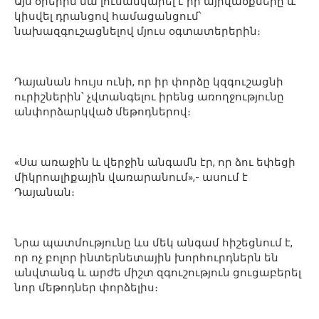
Այս օրերին նա լուսանկարել է իր այրվածքները և
կիսվել դրանցով համացանցում՝
նախազգուշացնելով մյուս օգտատերերին։
Դայանան հույս ունի, որ իր փորձը կզգուշացնի
ուրիշներին՝ չվտանգելու իրենց առողջությունը
անփորձարկված մեթոդներով։
«Սա առաջին և վերջին անգամն էր, որ ձու եփեցի
միկրոալիքային վառարանում»,- ասում է
Դայանան։
Նրա պատմությունը ևս մեկ անգամ հիշեցնում է,
որ ոչ բոլոր ինտերնետային խորհուրդներն են
անվտանգ և արժե միշտ զգուշություն ցուցաբերել
նոր մեթոդներ փորձելիս։