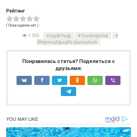
Рейтинг
( Пока оценок нет )
1 555
լայֆ հաք
համացանց
միկրոալիքային վառարան
Понравилась статья? Поделиться с
друзьями: