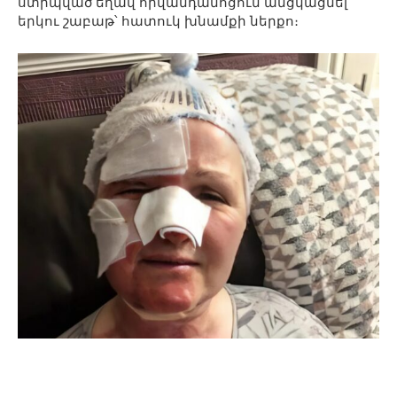
ստիպված եղավ հիվանդանոցում անցկացնել
երկու շաբաթ՝ հատուկ խնամքի ներքո։