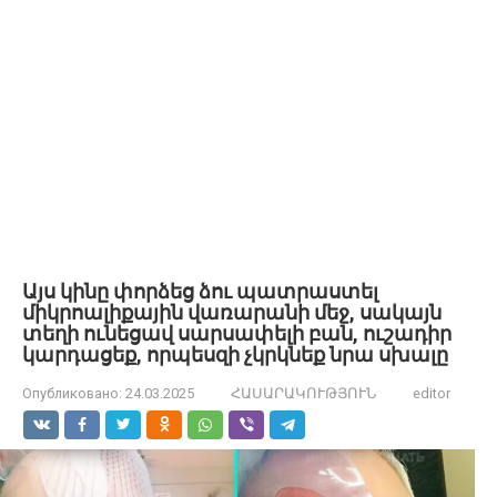
Այս կինը փորձեց ձու պատրաստել
միկրոալիքային վառարանի մեջ, սակայն
տեղի ունեցավ սարսափելի բան, ուշադիր
կարդացեք, որպեսզի չկրկնեք նրա սխալը
Опубликовано:
24.03.2025
ՀԱՍԱՐԱԿՈՒԹՅՈՒՆ
editor