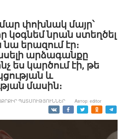
ամար փոխնակ մայր՝
որ կօգնեմ նրան ստեղծել
 նա երազում էր։
ասելի արձագանքը
չ ես կարծում էի, թե
կցության և
յան մասին։
ԱՔՐՔԻՐ ՊԱՏՄՈՒԹՅՈՒՆՆԵՐ
Автор:
editor