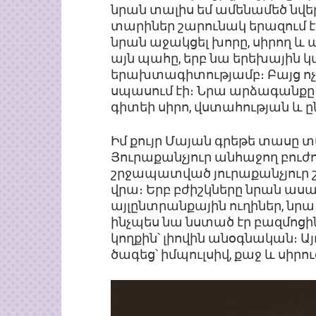
նրան տալիս եմ ամենամեծ նվեր
տարիներ շարունակ երազում էր 
նրան աջակցել խորը, սիրող և
այն պահը, երբ նա երեխային կ
երախտագիտությամբ։ Բայց ոչի
սպասում էի։ Նրա արձագանքը փշ
գիտեի սիրո, վստահության և 
Իմ քույր Մայան գրեթե տասը 
Յուրաքանչյուր անհաջող բուժու
շրջապատված յուրաքանչյուր 
վրա։ Երբ բժիշկները նրան աս
այլընտրանքային ուղիներ, նրա 
ինչպես նա նստած էր բազմոցին 
կողքին՝ լիովին անօգնական։ 
ծագեց՝ իմպուլսիվ, քաջ և սիրո