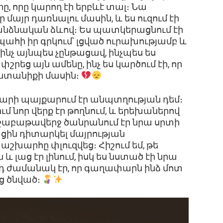
ը, որը կարող էի երբևէ տալ։ Նա
մայր դառնալու մասին, և ես ուզում էի
 անձնական ձևով։ Ես պատկերացնում էի
պահի իր գրկում՝ լցված ուրախությամբ և
նչ այնպես չընթացավ, ինչպես ես
րեց այն ամենը, ինչ ես կարծում էի, որ
ընտանիքի մասին։
տարի պայքարում էր անպտղության դեմ։
մ նոր վերք էր թողնում, և երեխաներով
շաբաթավերջ ծանրանում էր նրա սրտի
ացին դիտարկել մայրության
աշխարհը փլուզվեց։ Հիշում եմ, թե
և լաց էր լինում, իսկ ես նստած էի նրա
Այդ ժամանակ էր, որ գաղափարն ինձ մոտ
ւց ծնված։