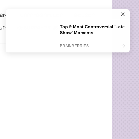
ՔԻՐ
ՆՈՐՈՒԹՅՈՒՆՆԵՐ
ԹԵՍՏԵՐ
ԵՐ
ՀԵՏԱՔՐՔԻՐ ՊԱՏՄՈՒԹՅՈՒՆՆԵՐ