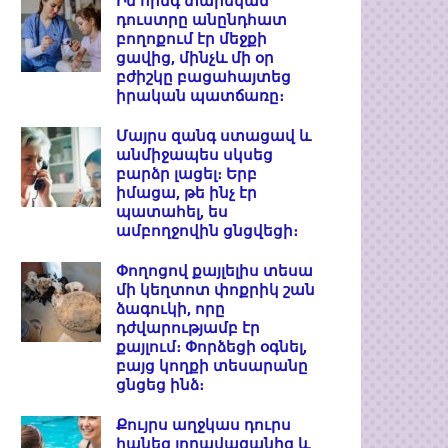
Իմ հինգ տարեկան
դուստրը անընդհատ
բողոքում էր մեջքի
ցավից, մինչև մի օր
բժիշկը բացահայտեց
իրական պատճառը։
Մայրս զանգ ստացավ և
անմիջապես սկսեց
բարձր լացել։ Երբ
իմացա, թե ինչ էր
պատահել, ես
ամբողջովին ցնցվեցի։
Փողոցով քայլելիս տեսա
մի կեղտոտ փոքրիկ շան
ձագուկի, որը
դժվարությամբ էր
քայլում։ Փորձեցի օգնել,
բայց կողքի տեսարանը
ցնցեց ինձ։
Քույրս աղջկաս դուրս
հանեց լողավազանից և