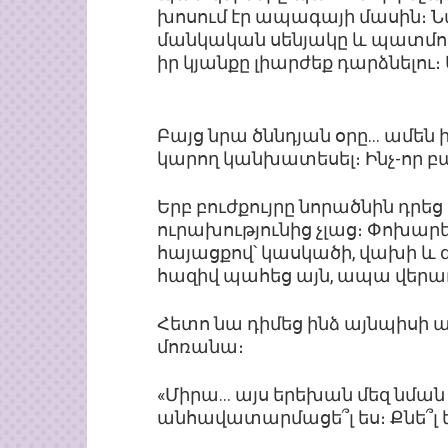
խոսում էր ապագայի մասին։ Նա
մանկական սենյակը և պատմում
իր կյանքը լիարժեք դարձնելու։
Բայց նրա ծննդյան օրը… ամեն ին
կարող կանխատեսել։ Ինչ-որ բա
Երբ բուժքույրը նորածնին դրե
ուրախությունից չլաց։ Փոխար
հայացքով՝ կասկածի, վախի և 
հազիվ պահեց այն, ապա վերա
Հետո նա դիմեց ինձ այնպիսի ա
մոռանա։
«Միրա… այս երեխան մեզ նման 
անհավատարմացե՞լ ես։ Քնե՞լ ե