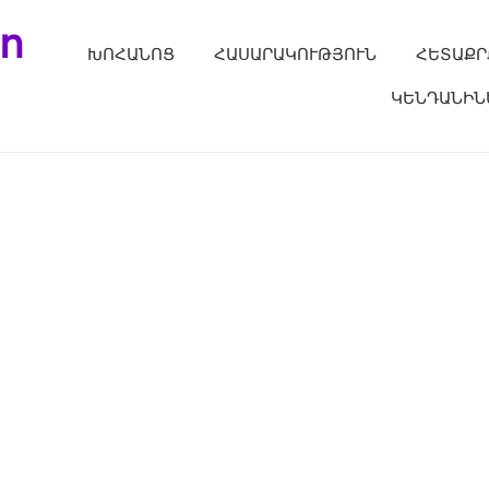
ո
ԽՈՀԱՆՈՑ
ՀԱՍԱՐԱԿՈՒԹՅՈՒՆ
ՀԵՏԱՔՐ
ԿԵՆԴԱՆԻՆ