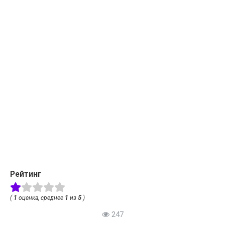
Рейтинг
(
1
оценка, среднее
1
из
5
)
247