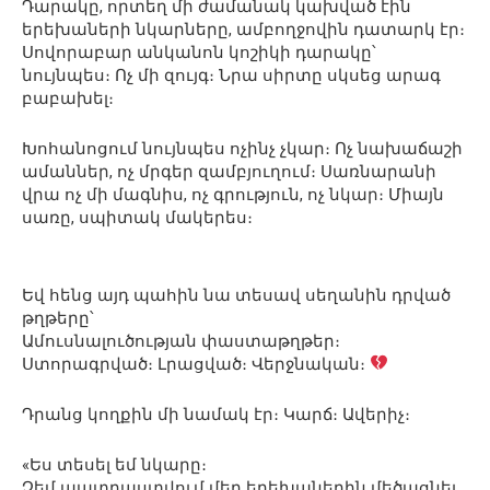
Դարակը, որտեղ մի ժամանակ կախված էին
երեխաների նկարները, ամբողջովին դատարկ էր։
Սովորաբար անկանոն կոշիկի դարակը՝
նույնպես։ Ոչ մի զույգ։ Նրա սիրտը սկսեց արագ
բաբախել։
Խոհանոցում նույնպես ոչինչ չկար։ Ոչ նախաճաշի
ամաններ, ոչ մրգեր զամբյուղում։ Սառնարանի
վրա ոչ մի մագնիս, ոչ գրություն, ոչ նկար։ Միայն
սառը, սպիտակ մակերես։
Եվ հենց այդ պահին նա տեսավ սեղանին դրված
թղթերը՝
Ամուսնալուծության փաստաթղթեր։
Ստորագրված։ Լրացված։ Վերջնական։
Դրանց կողքին մի նամակ էր։ Կարճ։ Ավերիչ։
«Ես տեսել եմ նկարը։
Չեմ պատրաստվում մեր երեխաներին մեծացնել