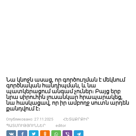
Նա կնոջն ասաց, որ գործուղման է մեկնում
գործնական հանդիպման, և նա
պատկերացում անգամ չուներ։ Բայց երբ
նրա սիրուհին լուսանկար հրապարակեց,
նա հասկացավ, որ իր ամբողջ սուտն արդեն
քանդվում է։
Опубликовано:
27.11.2025
ՀԵՏԱՔՐՔԻՐ
ՊԱՏՄՈՒԹՅՈՒՆՆԵՐ
editor