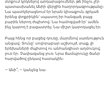
մտքում կրկնելով արդարացումներ, թե ինչու չէր
պատասխանել Անիի վերջին հաղորդագրությանը։
Նա պատկերացնում էր նրան կիսաքուն, գրկած
իրենց փոքրիկին՝ սպասող իր հանգած, բայց
բարին ներող ժպիտով։ Նա համոզված էր՝ ամեն
ինչ կարող է բացատրել։ Նա միշտ կարողացել էր։
Բայց հենց որ բացեց դուռը, մարմնով սառնություն
անցավ։ Տունը՝ սովորաբար աշխույժ, տաք, լի
երեխաների ժպիտով ու անհանգիստ աղմուկով,
լուռ էր։ Չափազանց լուռ։ Նրա ճամպրուկը ծանր
հարվածով ընկավ հատակին։
— Անի՞, — կանչեց նա։