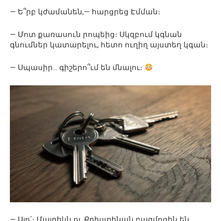
— Ե՞րբ կժամանեն,— հարցրեց Էմման։
— Մոտ քառասուն րոպեից։ Սկզբում կգնան
գնումներ կատարելու, հետո ուղիղ այստեղ կգան։
— Սպասիր… գիշերո՞ւմ են մնալու։
— Այո՛։ Մայրիկն ու Քրիստինան բազմոցին են,