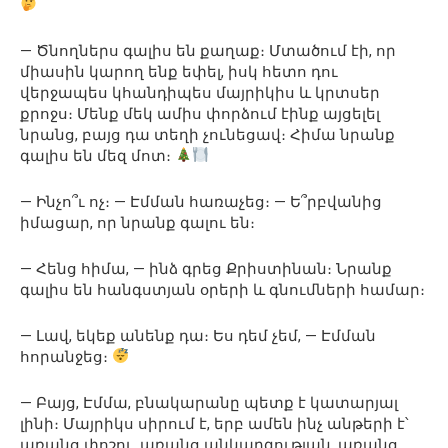
— Ծնողներս գալիս են քաղաք։ Մտածում էի, որ
միասին կարող ենք եփել, իսկ հետո դու
վերջապես կհանդիպես մայրիկիս և կրտսեր
քրոջս։ Մենք մեկ ամիս փորձում էինք այցելել
նրանց, բայց դա տեղի չունեցավ։ Հիմա նրանք
գալիս են մեզ մոտ։
— Ինչո՞ւ ոչ։ — Էմման հառաչեց։ — Ե՞րբվանից
իմացար, որ նրանք գալու են։
— Հենց հիմա, — ինձ գրեց Քրիստինան։ Նրանք
գալիս են հանգստյան օրերի և գնումների համար։
— Լավ, եկեք անենք դա։ Ես դեմ չեմ, — Էմման
հորանջեց։
— Բայց, Էմմա, բնակարանը պետք է կատարյալ
լինի։ Մայրիկս սիրում է, երբ ամեն ինչ անթերի է՝
առանց փոշու, առանց անկարգության, առանց