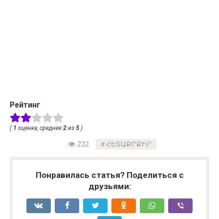
Рейтинг
(
1
оценка, среднее
2
из
5
)
232
ՀԵՏԱՔՐՔԻՐ
Понравилась статья? Поделиться с
друзьями: