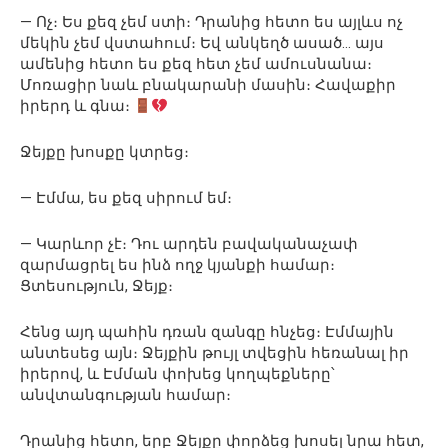
— Ոչ։ Ես քեզ չեմ ստի։ Դրանից հետո ես այլևս ոչ
մեկին չեմ վստահում։ Եվ անկեղծ ասած… այս
ամենից հետո ես քեզ հետ չեմ ամուսնանա։
Մոռացիր նաև բնակարանի մասին։ Հավաքիր
իրերդ և գնա։
Ջեյքը խոսքը կտրեց։
— Էմմա, ես քեզ սիրում եմ։
— Կարևոր չէ։ Դու արդեն բավականաչափ
զարմացրել ես ինձ ողջ կյանքի համար։
Ցտեսություն, Ջեյք։
Հենց այդ պահին դռան զանգը հնչեց։ Էմմային
անտեսեց այն։ Ջեյքին թույլ տվեցին հեռանալ իր
իրերով, և Էմման փոխեց կողպեքները՝
անվտանգության համար։
Դրանից հետո, երբ Ջեյքը փորձեց խոսել նրա հետ,