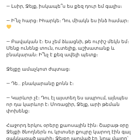
— Լսիր, Ջեյք, իսկապե՞ս ես քեզ դուր եմ գալիս։
— Ի՜նչ հարց։ Իհարկե։ Դու միակն ես ինձ համար։
— Բավական է։ Ես չեմ ձևացնի, թե ուրիշ մեկն եմ։
Մենք ունենք տուն, ուտելիք, աշխատանք և
բնակարան։ Ի՞նչ է քեզ ավելի պետք։
Ջեյքը ամաչկոտ ժպտաց։
— Դե… բնակարանը քոնն է։
— Կարևոր չէ։ Դու էլ այստեղ ես ապրում, այնպես
որ դա կարևոր է։ Մոռացիր, Ջեյք, արի թեման
փոխենք։
Հաջորդ երկու օրերը քաոսային էին։ Շաբաթ օրը
Ջեյքի ծնողներն ու կրտսեր քույրը կարող էին գալ
ցանկացած պահի։ Ջեյքը լարված էր. նրա մայրը՝