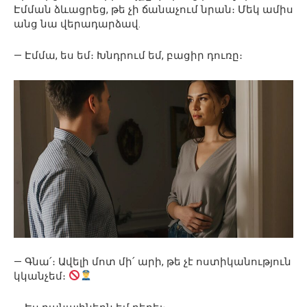
Էմման ձևացրեց, թե չի ճանաչում նրան։ Մեկ ամիս
անց նա վերադարձավ.
— Էմմա, ես եմ։ Խնդրում եմ, բացիր դուռը։
— Գնա՛։ Ավելի մոտ մի՛ արի, թե չէ ոստիկանություն
կկանչեմ։