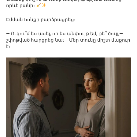
որևէ բանի։
Էմման հոնքը բարձրացրեց։
— Ուզու՞մ ես ասել, որ ես անփույթ եմ, թե՞ ծույլ,—
շփոթված հարցրեց նա։— Մեր տունը միշտ մաքուր
է։