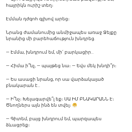
հայրիկն ուրիշ տեղ։
Էմման դժգոհ գլխով արեց։
Նրանց ժամանումից անմիջապես առաջ Ջեյքը
նրանից մի բարեհաճություն խնդրեց.
— Էմմա, խնդրում եմ, մի՛ բարկացիր…
— Հիմա ի՞նչ, — պայթեց նա։ — Եվս մեկ խնդի՞ր։
— Ես ասացի նրանց, որ սա վարձակալած
բնակարան է…
— Ի՞նչ։ Խելագարվե՞լ եք։ ՍԱ ԻՄ ԲՆԱԿԱՐԱՆՆ Է։
Ծնողներս այն ինձ են տվել։
— Գիտեմ, բայց խնդրում եմ, պարզապես
ձևացրեք։