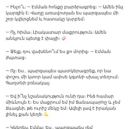
— Ինչո՞ւ։ — Էմման հոնքը բարձրացրեց։ — Ամեն ինչ
կարգին է։ Վաղը առավոտյան ես պարզապես մի
շոր կվերցնեմ և հատակը կսրբեմ։
— Ոչ, հիմա։ Լիակատար մաքրություն։ Ամեն
անկյուն պետք է փայլի։
— Ջեյք, դու վախենո՞ւմ ես քո մորից։ — Էմման
ժպտաց։
— Ոչ։ Ես… պարզապես պատկերացրեք, որ նա
փոշու մի կտոր կամ ափսե կգտնի սխալ տեղում։
Գաղտնի բռնակալ։
— Եվ ի՞նչ նշանակություն ունի դա։ Ինձ համար
միևնույն է։ Ես մաքրում եմ իմ ճանապարհը և չեմ
ձևացնի, թե ուրիշ մեկը եմ։ Ավելի լավ է իրական
լինել, քան կեղծ։
— Կներես, Էմմա։ Ես… պարզապես չեմ