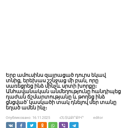
Երբ ամուսինս զայրացած դուրս եկավ
տնից, երեխաս շշնջաց մի բան, որը
սառեցրեց ինձ մինչև սրտի խորքը։
Անհավանական անմեղությունը հանդիպեց
դաժան ճշմարտությանը և թողեց ինձ
ցնցված՝ կասկածի տակ դնելով մեր տանը
եղած ամեն ինչ։
Опубликовано:
16.11.2025
ՀԵՏԱՔՐՔԻՐ
editor