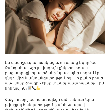
Ես անմիջապես հասկացա, որ պետք է գործեմ։
Զանգահարեցի լավագույն ընկերուհուս և
բացատրեցի իրավիճակը, նրա ձայնը դողում էր
ցնցումից և անհանգստությունից։ Մի քանի րոպե
անց մենք ծրագիր էինք մշակել՝ պաշտպանելու իմ
երեխային։
Հաջորդ օրը ես հանդիպեցի ամուսնուս։ Նրա
թվացյալ հանգստությունը անհետացավ,
փոխարինվեց նյարդային խուսափումով և