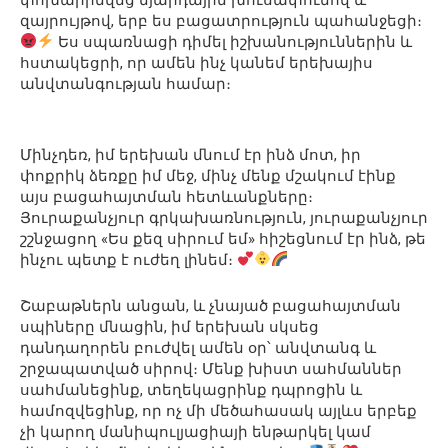
զայրույթով, երբ ես բացատրություն պահանջեցի։
Ես սպառնացի դիմել իշխանություններին և
հստակեցրի, որ ամեն ինչ կանեմ երեխայիս
անվտանգության համար։
Մինչդեռ, իմ երեխան մնում էր ինձ մոտ, իր
փոքրիկ ձեռքը իմ մեջ, մինչ մենք մշակում էինք
այս բացահայտման հետևանքները։
Յուրաքանչյուր գրկախառնություն, յուրաքանչյուր
շշնջացող «Ես քեզ սիրում եմ» հիշեցնում էր ինձ, թե
ինչու պետք է ուժեղ լինեմ։
Շաբաթներն անցան, և չնայած բացահայտման
սպիները մնացին, իմ երեխան սկսեց
դանդաղորեն բուժվել ամեն օր՝ անվտանգ և
շրջապատված սիրով։ Մենք խիստ սահմաններ
սահմանեցինք, տեղեկացրինք դպրոցին և
համոզվեցինք, որ ոչ մի մեծահասակ այլևս երբեք
չի կարող մանիպուլյացիայի ենթարկել կամ