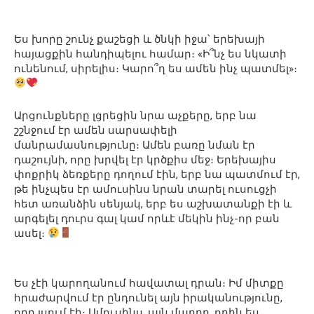
Ես խորը շունչ քաշեցի և ծնկի իջա՝ երեխայի
հայացքին հանդիպելու համար։ «Ի՞նչ ես նկատի
ունենում, սիրելիս։ Կարո՞ղ ես ամեն ինչ պատմել»։
Արցունքները լցրեցին նրա աչքերը, երբ նա
շշնջում էր ամեն սարսափելի
մանրամասնությունը։ Ամեն բառը նման էր
դաշույնի, որը խրվել էր կրծքիս մեջ։ Երեխայիս
փոքրիկ ձեռքերը դողում էին, երբ նա պատմում էր,
թե ինչպես էր ամուսինս նրան տարել ուսուցչի
հետ առանձին սենյակ, երբ ես աշխատանքի էի և
արգելել դուրս գալ կամ որևէ մեկին ինչ-որ բան
ասել։
Ես չէի կարողանում հավատալ դրան։ Իմ միտքը
հրաժարվում էր ընդունել այն իրականությունը,
որը լսում էի։ Ամուսինս, այն մարդը, որին ես