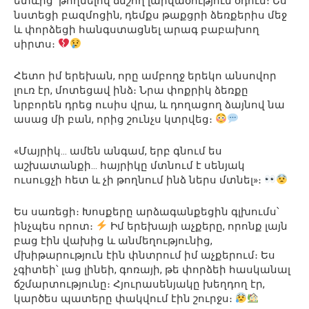
ետևից՝ թողնելով ճնշող լարվածություն օդում։ Ես
նստեցի բազմոցին, դեմքս թաքցրի ձեռքերիս մեջ
և փորձեցի հանգստացնել արագ բաբախող
սիրտս։
Հետո իմ երեխան, որը ամբողջ երեկո անսովոր
լուռ էր, մոտեցավ ինձ։ Նրա փոքրիկ ձեռքը
նրբորեն դրեց ուսիս վրա, և դողացող ձայնով նա
ասաց մի բան, որից շունչս կտրվեց։
«Մայրիկ… ամեն անգամ, երբ գնում ես
աշխատանքի… հայրիկը մտնում է սենյակ
ուսուցչի հետ և չի թողնում ինձ ներս մտնել»։
Ես սառեցի։ Խոսքերը արձագանքեցին գլխումս՝
ինչպես որոտ։
Իմ երեխայի աչքերը, որոնք լայն
բաց էին վախից և անմեղությունից,
մխիթարություն էին փնտրում իմ աչքերում։ Ես
չգիտեի՝ լաց լինեի, գոռայի, թե փորձեի հասկանալ
ճշմարտությունը։ Հյուրասենյակը խեղդող էր,
կարծես պատերը փակվում էին շուրջս։