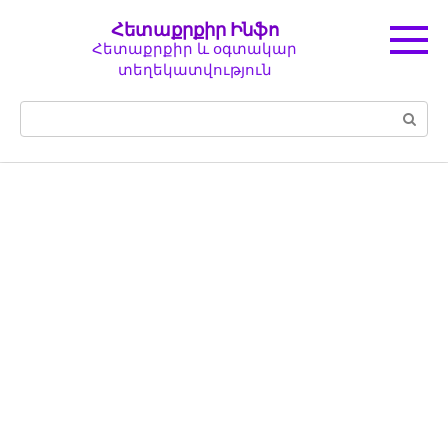
Перейти
Հետաքրքիր Ինֆո
к
Հետաքրքիր և օգտակար
контенту
տեղեկատվություն
Поиск: