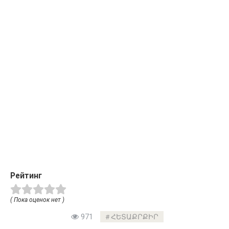
Рейтинг
( Пока оценок нет )
971
ՀԵՏԱՔՐՔԻՐ