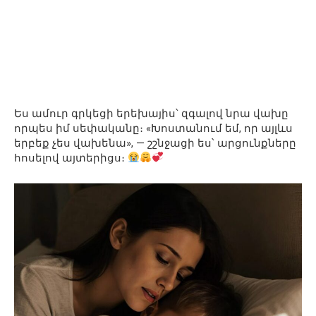
Ես ամուր գրկեցի երեխայիս՝ զգալով նրա վախը
որպես իմ սեփականը։ «Խոստանում եմ, որ այլևս
երբեք չես վախենա», — շշնջացի ես՝ արցունքները
հոսելով այտերիցս։