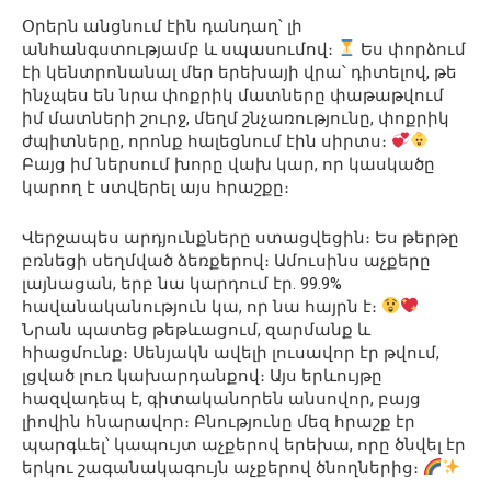
Օրերն անցնում էին դանդաղ՝ լի
անհանգստությամբ և սպասումով։
Ես փորձում
էի կենտրոնանալ մեր երեխայի վրա՝ դիտելով, թե
ինչպես են նրա փոքրիկ մատները փաթաթվում
իմ մատների շուրջ, մեղմ շնչառությունը, փոքրիկ
ժպիտները, որոնք հալեցնում էին սիրտս։
Բայց իմ ներսում խորը վախ կար, որ կասկածը
կարող է ստվերել այս հրաշքը։
Վերջապես արդյունքները ստացվեցին։ Ես թերթը
բռնեցի սեղմված ձեռքերով։ Ամուսինս աչքերը
լայնացան, երբ նա կարդում էր. 99.9%
հավանականություն կա, որ նա հայրն է։
Նրան պատեց թեթևացում, զարմանք և
հիացմունք։ Սենյակն ավելի լուսավոր էր թվում,
լցված լուռ կախարդանքով։ Այս երևույթը
հազվադեպ է, գիտականորեն անսովոր, բայց
լիովին հնարավոր։ Բնությունը մեզ հրաշք էր
պարգևել՝ կապույտ աչքերով երեխա, որը ծնվել էր
երկու շագանակագույն աչքերով ծնողներից։