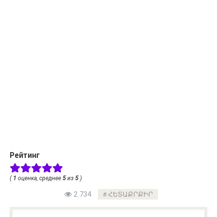
Рейтинг
(
1
оценка, среднее
5
из
5
)
2 734
ՀԵՏԱՔՐՔԻՐ