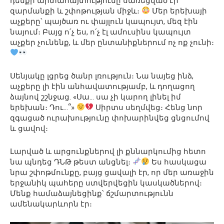
դեմքի արտահայտությունը սառեցված էր
զարմանքի և շփոթության միջև։
Մեր երեխայի
աչքերը՝ պայծառ ու փայլուն կապույտ, մեզ էին
նայում։ Բայց ո՛չ ես, ո՛չ էլ ամուսինս կապույտ
աչքեր չունենք, և մեր ընտանիքներում ոչ ոք չունի։
Սենյակը լցրեց ծանր լռություն։ Նա նայեց ինձ,
աչքերը լի էին անհավատությամբ, և դողացող
ձայնով շշնջաց. «Սա… սա չի կարող լինել իմ
երեխան։ Դու…՞»
Սիրտս սեղմվեց։ Հենց նոր
զգացած ուրախությունը փոխարինվեց ցնցումով
և ցավով։
Լարված և արցունքներով լի քննարկումից հետո
նա պնդեց ԴՆԹ թեստ անցնել։
Ես հասկացա
նրա շփոթմունքը, բայց ցավալի էր, որ մեր առաջին
երջանիկ պահերը ստվերվեցին կասկածներով։
Մենք համաձայնեցինք՝ ճշմարտությունն
ամենակարևորն էր։