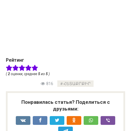
Рейтинг
(
2
оценки, среднее
5
из
5
)
816
ՀԵՏԱՔՐՔԻՐ
Понравилась статья? Поделиться с
друзьями: