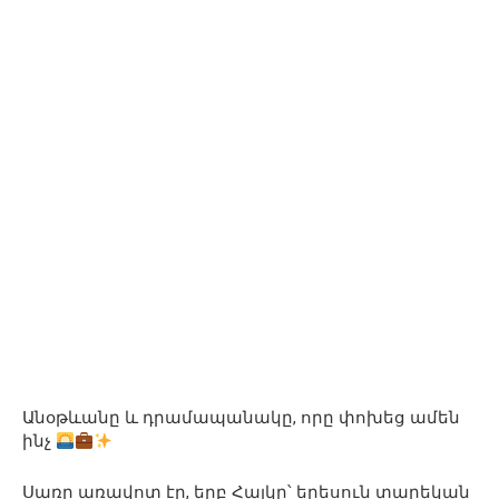
Անօթևանը և դրամապանակը, որը փոխեց ամեն
ինչ
Սառը առավոտ էր, երբ Հայկը՝ երեսուն տարեկան