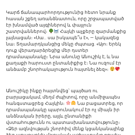
Կարճ ճանապարհորդությունից հետո նրանք
հասան շքեղ առանձնատուն, որը շրջապատված
էր խնամված այգիներով և փայլուն
շատրվաններով։
Հայկի աչքերը զարմանքից
լայնացան։ «Սա… սա իսկապե՞ս է», — կակազեց
նա։ Տղամարդկանցից մեկը ժպտաց. «Այո։ Երեկ
դուք վերադարձրեցիք մեր դստեր
դրամապանակը։ Նրա անունը Անուշիկ է, և նա
քաղաքի հարուստ ընտանիքից է։ Նա ուզում էր
անձամբ շնորհակալություն հայտնել ձեզ»։
Անուշիկը ինքը հայտնվեց՝ պայծառ ու
բարյացակամ, մեղմ ժպիտով, որը անմիջապես
հանգստացրեց Հայկին։
Նա բացատրեց, որ
դրամապանակը պարունակում էր ոչ միայն իր
անձնական իրերը, այլև ընտանիքի
վստահությունն ու պատասխանատվությունը։
«Ձեր ազնվության շնորհիվ մենք կցանկանայինք
ձեզ առաջարկել մշտական աշխատանք որպես