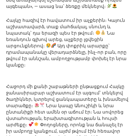
այգեպան», — ասաց նա՝ ձեռքը մեկնելով։
Հայկը հազիվ էր հավատում իր աչքերին։ Կայուն
աշխատավարձ, տաք մահճակալ, սնունդ և
նպատակ՝ դա երազի պես էր թվում։
Նա
եռանդուն գլխով արեց, աչքերը լցվեցին
արցունքներով։
Այդ փոքրիկ արարքը՝
դրամապանակը վերադարձնելը, ինչ-որ բան, որը
թվում էր աննշան, ամբողջությամբ փոխել էր նրա
կյանքը։
Հաջորդ մի քանի շաբաթների ընթացքում Հայկը
ջանասիրաբար աշխատում էր այգում՝ տնկելով
ծաղիկներ, կտրելով ցանկապատերը և խնամելով
տարածքը։
Նրա կապը Անուշիկի և նրա
ընտանիքի հետ ամեն օր աճում էր։ Նա սովորեց
վստահության, երախտագիտության և հույսի
արժեքը։
Փողոցները, որոնք նա ճանաչել էր
իր ամբողջ կյանքում, այժմ թվում էին հեռավոր