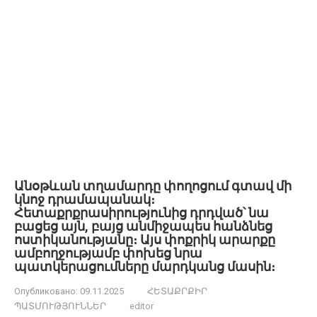
Անօթևան տղամարդը փողոցում գտավ մի
կնոջ դրամապանակ։
Հետաքրքրասիրությունից դրդված՝ նա
բացեց այն, բայց անմիջապես հանձնեց
ոստիկանությանը։ Այս փոքրիկ արարքը
ամբողջությամբ փոխեց նրա
պատկերացումները մարդկանց մասին։
Опубликовано:
09.11.2025
ՀԵՏԱՔՐՔԻՐ
ՊԱՏՄՈՒԹՅՈՒՆՆԵՐ
editor