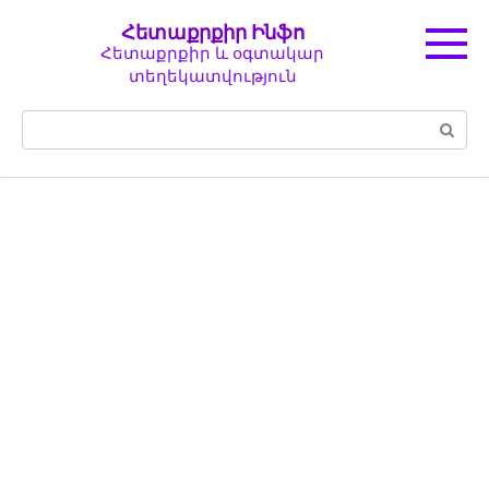
Перейти
Հետաքրքիր Ինֆո
к
Հետաքրքիր և օգտակար
контенту
տեղեկատվություն
Поиск: