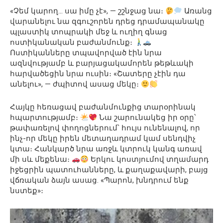
«Չեմ կարող… սա իմը չէ», — շշնջաց նա։
Առանց
վարանելու նա զգուշորեն դրեց դրամապանակը
պլաստիկ տոպրակի մեջ և ուղիղ գնաց
ոստիկանական բաժանմունք։
Ոստիկանները տպավորված էին նրա
ազնվությամբ և բարյացակամորեն թեթևակի
հարվածեցին նրա ուսին։ «Շատերը չէին դա
անելու», — ժպիտով ասաց մեկը։
Հայկը հեռացավ բաժանմունքից տարօրինակ
հպարտությամբ։
Նա շարունակեց իր օրը՝
թափառելով փողոցներում՝ հույս ունենալով, որ
ինչ-որ մեկը իրեն մետաղադրամ կամ սենդվիչ
կտա։ Հանկարծ նրա առջև կտրուկ կանգ առավ
մի սև մեքենա։
Երկու կոստյումով տղամարդ
իջեցրին պատուհանները, և քաղաքավարի, բայց
վճռական ձայն ասաց. «Պարոն, խնդրում ենք
նստեք»։