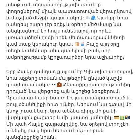
անօթևան տղամարդը, թափառում էր
փողոցներով՝ միայն պատառոտված վերարկուով
և մաշված մեջքի պայուսակով։
Կյանքը նրա
հանդեպ բարի չէր եղել, և օրերի մեծ մասը նա
անցկացնում էր հույս ունենալով, որ որևէ
առատաձեռն հոգի իրեն մետաղադրամ կնետի
կամ տաք կերակուր կտա։
Բայց այդ օրը
տեղի կունենար անսպասելի մի բան, որը
ամբողջությամբ կշրջադարձեր նրա աշխարհը։
Երբ Հայկը դանդաղ քայլում էր Գլխավոր փողոցով,
նրա աչքերը տեսան մայթեզրին ընկած կաշվե
դրամապանակը։
Հետաքրքրասիրությունից
դրդված՝ նա վերցրեց այն և շրջեց ձեռքերում։
Դրամապանակը հաստ էր, լավ պատրաստված և
թույլ օծանելիքի հոտ ուներ։ Ներսում նա գտավ մի
կնոջ լուսանկար, նրա անձնագիրը, մի քանի
վարկային քարտեր և մի կապոց կանխիկ։
Մի պահ Հայկը գայթակղվեց. նա օրերով փող չէր
ունեցել, բայց նրա ներսում ինչ-որ բան
կանգնեցրեց նրան։