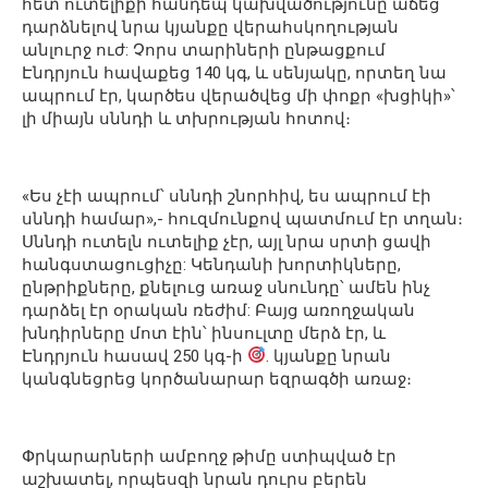
հետ ուտելիքի հանդեպ կախվածությունը աճեց՝
դարձնելով նրա կյանքը վերահսկողության
անլուրջ ուժ: Չորս տարիների ընթացքում
Էնդրյուն հավաքեց 140 կգ, և սենյակը, որտեղ նա
ապրում էր, կարծես վերածվեց մի փոքր «խցիկի»՝
լի միայն սննդի և տխրության հոտով։
«Ես չէի ապրում՝ սննդի շնորհիվ, ես ապրում էի
սննդի համար»,- հուզմունքով պատմում էր տղան։
Սննդի ուտելն ուտելիք չէր, այլ նրա սրտի ցավի
հանգստացուցիչը: Կենդանի խորտիկները,
ընթրիքները, քնելուց առաջ սնունդը՝ ամեն ինչ
դարձել էր օրական ռեժիմ: Բայց առողջական
խնդիրները մոտ էին՝ ինսուլտը մերձ էր, և
Էնդրյուն հասավ 250 կգ-ի
. կյանքը նրան
կանգնեցրեց կործանարար եզրագծի առաջ։
Փրկարարների ամբողջ թիմը ստիպված էր
աշխատել, որպեսզի նրան դուրս բերեն