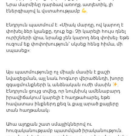
Նրա մարմինը դարձավ առողջ, ատլետիկ, լի
էներգիայով և վստահությամբ
.
Էնդրյուն պատմում է. «Միակ մարդը, ով կարող է
փոխել ձեր կյանքը, դուք եք։ Չի կարելի հույս դնել
ուրիշների վրա, նրանք չեն կարող ձեզ փոխել։ Եթե
ուզում եք փոփոխություն՝ սկսեք հենց հիմա, մի
սպասեք»:
Այս պատմությունը ոչ միայն մասին է քաշի
նվազեցման, այլ նաև հոգևոր վերածննդի, խորը
զգացմունքների և անձնական ուժի մասին
.
Էնդրյուն ցույց տվեց, որ նույնիսկ ամենաբարդ
իրավիճակում կարելի է հաղթահարել, եթե
հավատաս ինքներդ քեզ և քայլ արած քայլերը
տան հաղթանակ։
Ահա այդքան շատ սմայլիկներով ու
հուզականությամբ պատմված իրականություն.