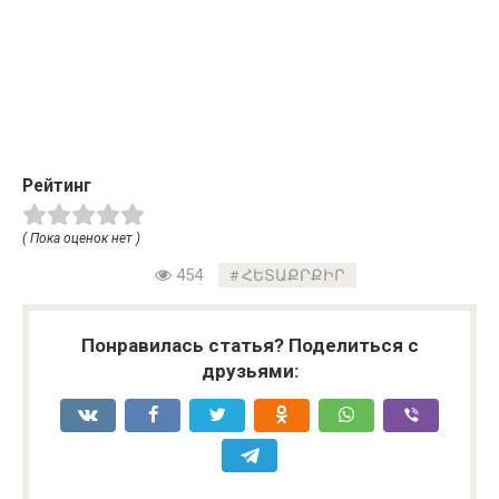
Рейтинг
( Пока оценок нет )
454
ՀԵՏԱՔՐՔԻՐ
Понравилась статья? Поделиться с
друзьями: