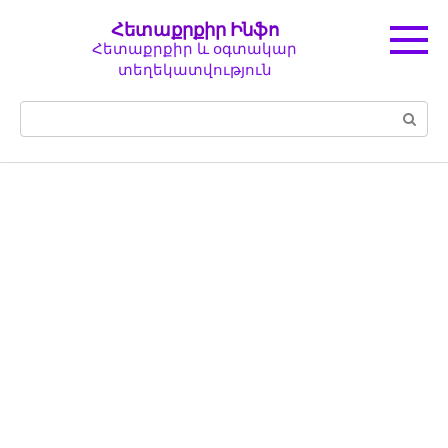
Перейти
Հետաքրքիր Ինֆո
к
Հետաքրքիր և օգտակար
контенту
տեղեկատվություն
Поиск: