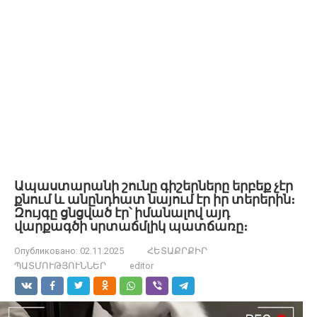
Ապաստարանի շունը գիշերները երբեք չէր
քնում և անընդհատ նայում էր իր տերերին։
Զույգը ցնցված էր՝ իմանալով այդ
վարքագծի սրտաճմլիկ պատճառը։
Опубликовано:
02.11.2025
ՀԵՏԱՔՐՔԻՐ
ՊԱՏՄՈՒԹՅՈՒՆՆԵՐ
editor