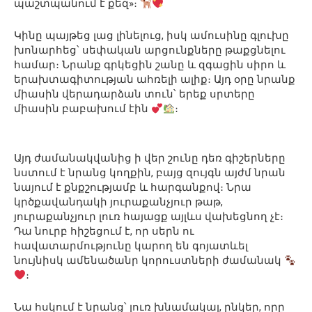
պաշտպանում է քեզ»։
Կինը պայթեց լաց լինելուց, իսկ ամուսինը գլուխը
խոնարհեց՝ սեփական արցունքները թաքցնելու
համար։ Նրանք գրկեցին շանը և զգացին սիրո և
երախտագիտության ահռելի ալիք։ Այդ օրը նրանք
միասին վերադարձան տուն՝ երեք սրտերը
միասին բաբախում էին
։
Այդ ժամանակվանից ի վեր շունը դեռ գիշերները
նստում է նրանց կողքին, բայց զույգն այժմ նրան
նայում է քնքշությամբ և հարգանքով։ Նրա
կրծքավանդակի յուրաքանչյուր թաթ,
յուրաքանչյուր լուռ հայացք այլևս վախեցնող չէ։
Դա նուրբ հիշեցում է, որ սերն ու
հավատարմությունը կարող են գոյատևել
նույնիսկ ամենածանր կորուստների ժամանակ
։
Նա հսկում է նրանց՝ լուռ խնամակալ, ընկեր, որը