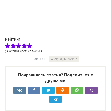
Рейтинг
(
1
оценка, среднее
5
из
5
)
371
ՀԵՏԱՔՐՔԻՐ
Понравилась статья? Поделиться с
друзьями: