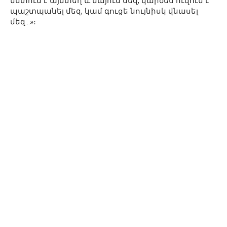
նստում է այնտեղ և նայում մեզ, կարծես ուզում է
պաշտպանել մեզ, կամ գուցե նույնիսկ վնասել
մեզ…»։