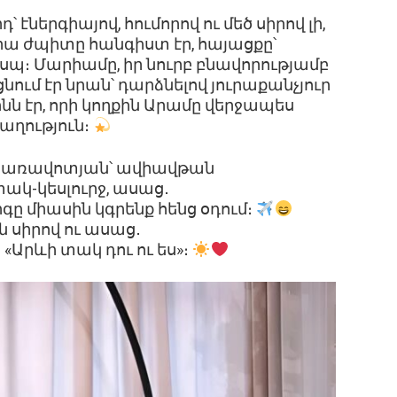
դ՝ էներգիայով, հումորով ու մեծ սիրով լի,
 Նրա ժպիտը հանգիստ էր, հայացքը՝
ւսպ։ Մարիամը, իր նուրբ բնավորությամբ
ցնում էր նրան՝ դարձնելով յուրաքանչյուր
նն էր, որի կողքին Արամը վերջապես
ղաղություն։
ղ առավոտյան՝ ավիավթան
ակ-կեսլուրջ, ասաց․
գը միասին կգրենք հենց օդում։
 սիրով ու ասաց․
ի «Արևի տակ դու ու ես»։